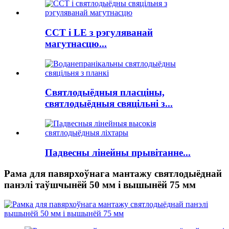
CCT і LE з рэгуляванай
магутнасцю...
Святлодыёдныя пласціны,
святлодыёдныя свяцільні з...
Падвесны лінейны прывітанне...
Рама для павярхоўнага мантажу святлодыёднай
панэлі таўшчынёй 50 мм і вышынёй 75 мм