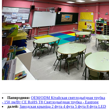
Папярэдняя:
OEM/ODM Кітайская святлодыёдная трубка
- 150 лм/Вт CE RoHS T8 Святлодыёдная трубка - Eastrong
далей:
Заводская крыніца 2 фута 4 фута 5 фута 8 фута LED