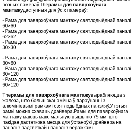
розных памераў.The
рамы для павярхоўнага
мантажу
даступныя для ўсіх памераў:
- Рама для павярхоўнага мантажу святлодыёднай панэлі
60×60
- Рама для павярхоўнага мантажу святлодыёднай панэлі
62×62
- Рама для павярхоўнага мантажу святлодыёднай панэлі
30×30
- Рама для павярхоўнага мантажу святлодыёднай панэлі
30×60
- Рама для павярхоўнага мантажу святлодыёднай панэлі
30×120
- Рама для павярхоўнага мантажу святлодыёднай панэлі
60×120
The
рамы для павярхоўнага мантажу
вырабляюцца з
жалеза, што больш эканамічна ў параўнанні з
алюмініевымі рамкамі святлодыёдных панэляў.У гэтыя
рамкі можна схаваць драйвера.Рамы для павярхоўнага
мантажу маюць максімальную вышыню 75 мм, што
пакідае дастаткова месца для ўстаноўкі драйвера на
панэлі з падсветкай і панэлі з беражкамі.