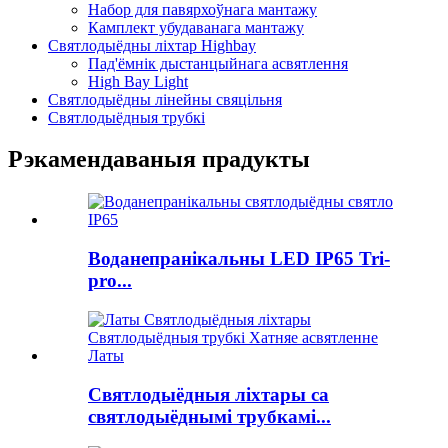
Набор для павярхоўнага мантажу
Камплект убудаванага мантажу
Святлодыёдны ліхтар Highbay
Пад'ёмнік дыстанцыйнага асвятлення
High Bay Light
Святлодыёдны лінейны свяцільня
Святлодыёдныя трубкі
Рэкамендаваныя прадукты
Воданепранікальны LED IP65 Tri-
pro...
Святлодыёдныя ліхтары са
святлодыёднымі трубкамі...