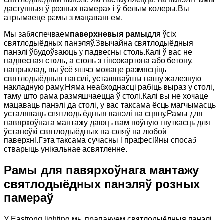
даступныя ў розных памерах і ў белым колеры.Вы
атрымаеце рамы з мацаваннем.
Мы забяспечваем
паверхневыя рамы
для ўсіх
святлодыёдных панэляў.Звычайна святлодыёдныя
панэлі ўбудоўваюць у падвесны столь.Калі ў вас не
падвесная столь, а столь з гіпсокартона або бетону,
напрыклад, вы ўсё яшчэ можаце размясціць
святлодыёдныя панэлі, усталяваўшы нашу жалезную
накладную раму.Няма неабходнасці рабіць выраз у столі,
таму што рама размяшчаецца ў столі.Калі вы не хочаце
мацаваць панэлі да столі, у вас таксама ёсць магчымасць
усталяваць святлодыёдныя панэлі на сцяну.Рамы для
павярхоўнага мантажу даюць вам поўную гнуткасць для
ўстаноўкі святлодыёдных панэляў на любой
паверхні.Гэта таксама сучасны і прафесійны спосаб
стварыць унікальнае асвятленне.
Рамы для павярхоўнага мантажу
святлодыёдных панэляў розных
памераў
У Eastrong lighting мы прапануем святлодыёдныя панэлі