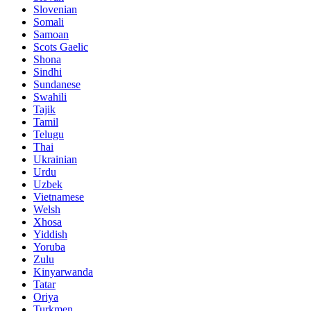
Slovenian
Somali
Samoan
Scots Gaelic
Shona
Sindhi
Sundanese
Swahili
Tajik
Tamil
Telugu
Thai
Ukrainian
Urdu
Uzbek
Vietnamese
Welsh
Xhosa
Yiddish
Yoruba
Zulu
Kinyarwanda
Tatar
Oriya
Turkmen