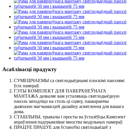
Асаблівасці прадукту
СУМЕШЧАЕМЫ са святлодыёднымі плоскімі панэлямі
ўсіх памераў.
ГЭТЫ КОМПЛЕКТ ДЛЯ ПАВЕРХНЕЎНАГА
МАНТАЖА дазваляе вам усталяваць святлодыёдную
панэль заподліцо на столь ці сцяну, пашыраючы
дыяпазон магчымасцей дызайну асвятлення для вашага
дома.
СТАБІЛЬНЫ, трывалы і просты ва ўсталёўцы.Камплект
апраўлення падтрымлівае мноства модульных памераў.
ПРАЦУЕ ПРАЦУЕ для ўстаноўкі святлодыёдаў з