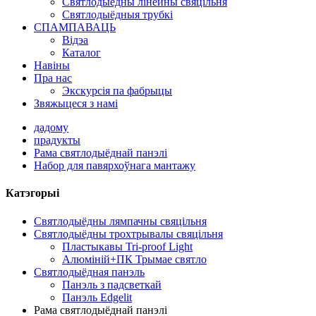
Святлодыёдны лінейны свяцільня
Святлодыёдныя трубкі
СПАМПАВАЦЬ
Відэа
Каталог
Навіны
Пра нас
Экскурсія па фабрыцы
Звяжыцеся з намі
дадому
прадукты
Рама святлодыёднай панэлі
Набор для павярхоўнага мантажу
Катэгорыі
Святлодыёдны лямпачны свяцільня
Святлодыёдны трохтрывалы свяцільня
Пластыкавы Tri-proof Light
Алюміній+ПК Трымае святло
Святлодыёдная панэль
Панэль з падсветкай
Панэль Edgelit
Рама святлодыёднай панэлі