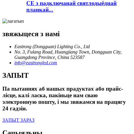
CE з падключанай святлодыёднай
планкай...
звяжыцеся з намі
Eastrong (Dongguan) Lighting Co., Ltd
No. 3, Fulang Road, Huangjiang Town, Dongguan City,
Guangdong Province, China 523587
info@eastrongled.com
ЗАПЫТ
Па пытаннях аб нашых прадуктах або прайс-
лісце, калі ласка, пакіньце нам сваю
электронную пошту, і мы звяжамся на працягу
24 гадзін.
ЗАПЫТ ЗАРАЗ
Сацыяльны