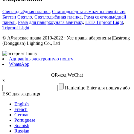
Святлодыёдная планка
,
Святлодыёдны лямпачны свяцільня
,
Баттэн Святло
,
Святлодыёдная планка
,
Рама святлодыёднай
панэлі
,
Рама для павярхоўнага мантажу
,
LED Triproof Light
,
Triproof Light
© Аўтарскае права 2019-2022 : Усе правы абаронены |Eastrong
(Dongguan) Lighting Co., Ltd
Адправіць электронную пошту
WhatsApp
QR-код WeChat
x
Націсніце Enter для пошуку або
ESC для закрыцця
English
French
German
Portuguese
Spanish
Russian