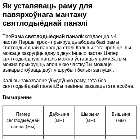
Як усталяваць раму для
павярхоўнага мантажу
святлодыёднай панэлі
The
Рама святлодыёднай панэлі
складаецца з 4
частак.Першы крок - прыкруціць абодва бакі рамы
святлодыёднай панэлі да столі.Калі вы гэта зробіце, вы
можаце закруціць адну з двух іншых частак.Цяпер
святлодыёдную панэль можна ўставіць у раму.Затым
можна прыкруціць апошнюю частку.Вы можаце
выкарыстоўваць доўгія шрубы і белыя заглушкі.
Калі вы заказваеце ўбудоўную раму, гэта без
святлодыёднай панэлі.Вы павінны заказаць гэта асобна.
Вымярэнне
Памер
Даўжыня
Шырыня
Вышыня
святлодыёднай
(мм)
(мм)
(мм)
панэлі (мм)