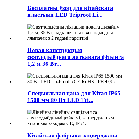
Бясплатны ўзор для кітайскага
пластыка LED Triproof Li...
Новая канструкцыя
святлодыёднага латкавага фітынга
1,2 м 36 Вт...
Спецыяльная цана для Кітая IP65
1500 мм 80 Вт LED Tri...
Кітайская фабрыка зацверджана