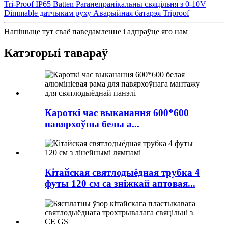
Tri-Proof IP65 Batten Paraнепранікальны свяцільня з 0-10V
Dimmable датчыкам руху Аварыйная батарэя Triproof
Напішыце тут сваё паведамленне і адпраўце яго нам
Катэгорыі тавараў
Кароткі час выканання 600*600
павярхоўны белы а...
Кітайская святлодыёдная трубка 4
футы 120 см са зніжкай аптовая...