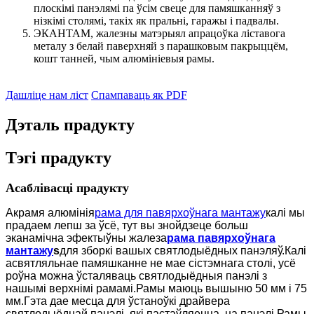
плоскімі панэлямі па ўсім свеце для памяшканняў з
нізкімі столямі, такіх як пральні, гаражы і падвалы.
ЭКАНТАМ, жалезны матэрыял апрацоўка ліставога
металу з белай паверхняй з парашковым пакрыццём,
кошт танней, чым алюмініевыя рамы.
Дашліце нам ліст
Спампаваць як PDF
Дэталь прадукту
Тэгі прадукту
Асаблівасці прадукту
Акрамя алюмінія
рама для павярхоўнага мантажу
калі мы
прадаем лепш за ўсё, тут вы знойдзеце больш
эканамічна эфектыўны жалеза
рама павярхоўнага
мантажу
s
для зборкі вашых святлодыёдных панэляў.Калі
асвятляльнае памяшканне не мае сістэмнага столі, усё
роўна можна ўсталяваць святлодыёдныя панэлі з
нашымі верхнімі рамамі.Рамы маюць вышыню 50 мм і 75
мм.Гэта дае месца для ўстаноўкі драйвера
святлодыёднай панэлі, які пастаўляецца, на панэлі.Рамы