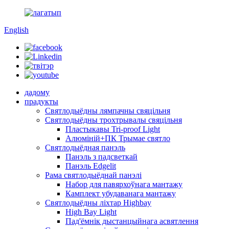
English
дадому
прадукты
Святлодыёдны лямпачны свяцільня
Святлодыёдны трохтрывалы свяцільня
Пластыкавы Tri-proof Light
Алюміній+ПК Трымае святло
Святлодыёдная панэль
Панэль з падсветкай
Панэль Edgelit
Рама святлодыёднай панэлі
Набор для павярхоўнага мантажу
Камплект убудаванага мантажу
Святлодыёдны ліхтар Highbay
High Bay Light
Пад'ёмнік дыстанцыйнага асвятлення