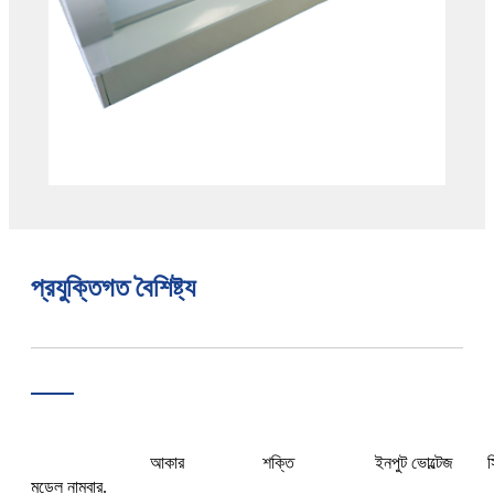
প্রযুক্তিগত বৈশিষ্ট্য
আকার
শক্তি
ইনপুট ভোল্টেজ
স
মডেল নাম্বার.