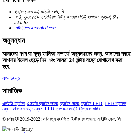
ইস্ট্রং (ডংগুয়ান) লাইটিং কোং, লি
নং 3, ফুলং রোড, হুয়াংজিয়াং টাউন, ডংগুয়ান সিটি, গুয়াংডং প্রদেশ, চীন
523587
info@eastrongled.com
অনুসন্ধান
আমাদের পণ্য বা মূল্য তালিকা সম্পর্কে অনুসন্ধানের জন্য, আমাদের কাছে
আপনার ইমেল ছেড়ে দিন এবং আমরা 24 ঘন্টার মধ্যে যোগাযোগ করা
হবে.
এখন তদন্ত
সামাজিক
এলইডি ব্যাটেন
,
এলইডি ব্যাটেন লাইট
,
ব্যাটেন লাইট
,
ব্যাটেন LED
,
LED প্যানেল
ফ্রেম
,
সারফেস মাউন্ট ফ্রেম
,
LED ট্রিপ্রুফ লাইট
,
ট্রিপ্রুফ লাইট
©কপিরাইট 2019-2022: সর্বস্বত্ব সংরক্ষিত |ইস্ট্রং (ডংগুয়ান) লাইটিং কোং, লি