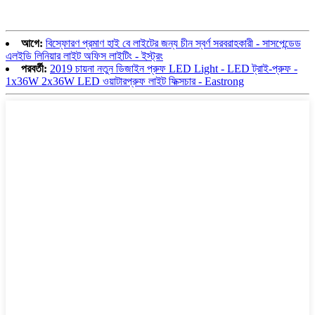
আগে:
বিস্ফোরণ প্রমাণ হাই বে লাইটের জন্য চীন স্বর্ণ সরবরাহকারী - সাসপেন্ডেড
এলইডি লিনিয়ার লাইট অফিস লাইটিং - ইস্ট্রং
পরবর্তী:
2019 চায়না নতুন ডিজাইন প্রুফ LED Light - LED ট্রাই-প্রুফ -
1x36W 2x36W LED ওয়াটারপ্রুফ লাইট ফিক্সচার - Eastrong