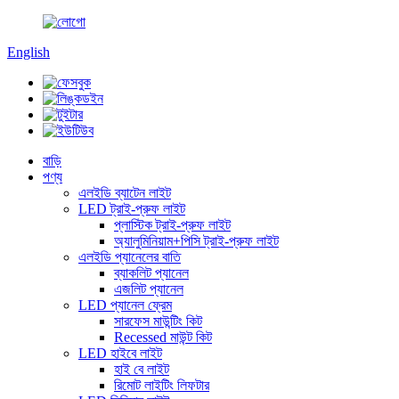
English
বাড়ি
পণ্য
এলইডি ব্যাটেন লাইট
LED ট্রাই-প্রুফ লাইট
প্লাস্টিক ট্রাই-প্রুফ লাইট
অ্যালুমিনিয়াম+পিসি ট্রাই-প্রুফ লাইট
এলইডি প্যানেলের বাতি
ব্যাকলিট প্যানেল
এজলিট প্যানেল
LED প্যানেল ফ্রেম
সারফেস মাউন্টিং কিট
Recessed মাউন্ট কিট
LED হাইবে লাইট
হাই বে লাইট
রিমোট লাইটিং লিফটার