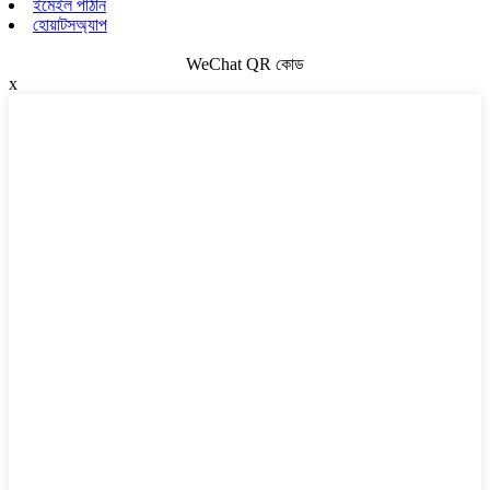
ইমেইল পাঠান
হোয়াটসঅ্যাপ
WeChat QR কোড
x