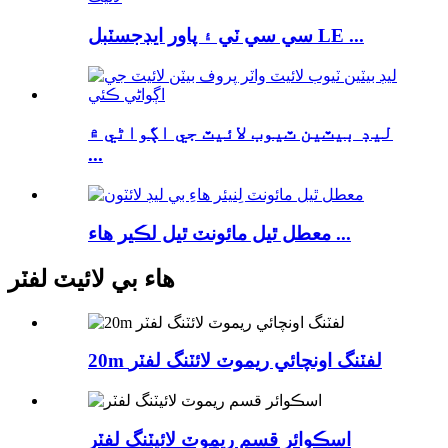
سي سي ٽي ۽ پاور ايڊجسٽبل LE ...
ليڊ بيٽين ٽيوب لائيٽ جي اڳواڻي ۾
...
معطل ٿيل مائونٽ ٿيل لڪير هاء ...
هاء بي لائيٽ لفٽر
20m لفٽنگ اونچائي ريموٽ لائٽنگ لفٽر
اسڪوائر قسم ريموٽ لائيٽنگ لفٽر