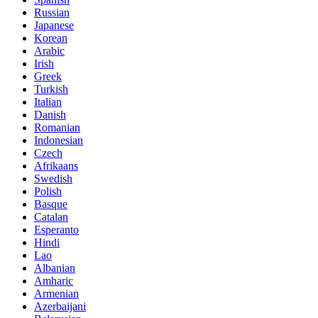
Russian
Japanese
Korean
Arabic
Irish
Greek
Turkish
Italian
Danish
Romanian
Indonesian
Czech
Afrikaans
Swedish
Polish
Basque
Catalan
Esperanto
Hindi
Lao
Albanian
Amharic
Armenian
Azerbaijani