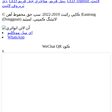
LED Triproof لائيٽ
,
,
LED پينل فريم
,
مٿاڇري جبل فريم
,
ڊي
ٽرپروف لائيٽ
© ڪاپي رائيٽ 2019-2022: سڀ حق محفوظ آهن |Eastrong
(Dongguan) لائيٽنگ ڪمپني، لميٽيڊ
اي ميل موڪليو
WhatsApp
WeChat QR ڪوڊ
x