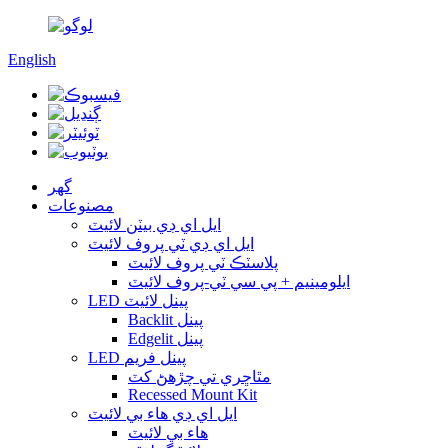
English
گهر
مصنوعات
ايل اي ڊي بيٽن لائيٽ
ايل اي ڊي ٽي پروف لائيٽ
پلاسٽڪ ٽي پروف لائيٽ
ايلومينيم + پي سي ٽي-پروف لائيٽ
LED پينل لائيٽ
Backlit پينل
Edgelit پينل
LED پينل فريم
مٿاڇري تي چڙهڻ کٽ
Recessed Mount Kit
ايل اي ڊي هاء بي لائيٽ
هاء بي لائيٽ