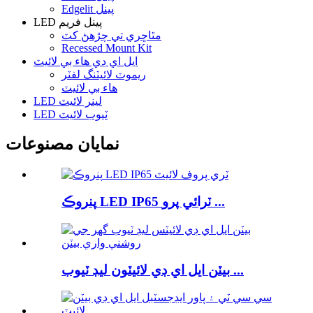
Edgelit پينل
LED پينل فريم
مٿاڇري تي چڙهڻ کٽ
Recessed Mount Kit
ايل اي ڊي هاء بي لائيٽ
ريموٽ لائيٽنگ لفٽر
هاء بي لائيٽ
LED لينر لائيٽ
LED ٽيوب لائيٽ
نمايان مصنوعات
پنروڪ LED IP65 ٽرائي پرو ...
بيٽن ايل اي ڊي لائيٽون ليڊ ٽيوب ...