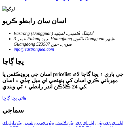
اسان سان رابطو ڪريو
Eastrong (Dongguan) لائيٽنگ ڪمپني، لميٽيڊ
نمبر 3، Fulang روڊ، Huangjiang ٽائون، Dongguan شهر،
Guangdong صوبي، چين 523587
info@eastrongled.com
پڇا ڳاڇا
اسان جي پروڊڪٽس يا pricelist جي باري ۾ پڇا ڳاڇا لاء،
مهرباني ڪري اسان کي پنهنجي اي ميل ڇڏي ۽ اسان
کي 24 ڪلاڪن اندر رابطي ۾ ٿي ويندي.
ھاڻي پڇا ڳاڇا
سماجي
ايل اي ڊي بيٽن
,
ايل اي ڊي بيٽن لائيٽ
,
بيٽن جي روشني
,
بيٽن ايل اي