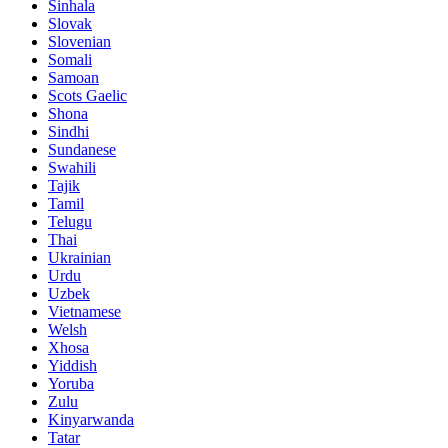
Sinhala
Slovak
Slovenian
Somali
Samoan
Scots Gaelic
Shona
Sindhi
Sundanese
Swahili
Tajik
Tamil
Telugu
Thai
Ukrainian
Urdu
Uzbek
Vietnamese
Welsh
Xhosa
Yiddish
Yoruba
Zulu
Kinyarwanda
Tatar