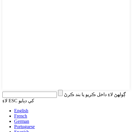
ڳولهڻ لاءِ داخل ڪريو يا بند ڪرڻ
لاءِ ESC کي دٻايو
English
French
German
Portuguese
Spanish