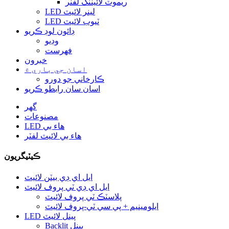
ريموٽ لائيٽنگ لفٽر
LED لينر لائيٽ
LED ٽيوب لائيٽ
ڊائون لوڊ ڪريو
وڊيو
فهرست
خبرون
اسان جي باري ۾
ڪارخاني جو دورو
اسان سان رابطو ڪريو
گهر
مصنوعات
LED هاء بي
هاء بي لائيٽ لفٽر
ڪيٽيگريون
ايل اي ڊي بيٽن لائيٽ
ايل اي ڊي ٽي پروف لائيٽ
پلاسٽڪ ٽي پروف لائيٽ
ايلومينيم + پي سي ٽي-پروف لائيٽ
LED پينل لائيٽ
Backlit پينل