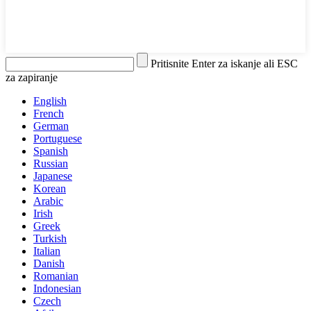
Pritisnite Enter za iskanje ali ESC
za zapiranje
English
French
German
Portuguese
Spanish
Russian
Japanese
Korean
Arabic
Irish
Greek
Turkish
Italian
Danish
Romanian
Indonesian
Czech