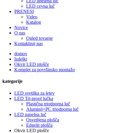
LED linearna luč
LED cevna luč
PRENESI
Video
Katalog
Novice
O nas
Ogled tovarne
Kontaktiraj nas
domov
Izdelki
Okvir LED plošče
Komplet za površinsko montažo
kategorije
LED svetilka za letev
LED Tri-proof lučka
Plastična triodporna luč
Aluminij+PC triodporna luč
LED panelna luč
Osvetljena plošča
Edgelit plošča
Okvir LED plošče