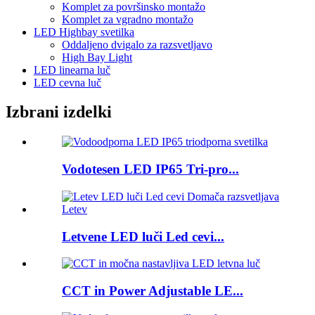
Komplet za površinsko montažo
Komplet za vgradno montažo
LED Highbay svetilka
Oddaljeno dvigalo za razsvetljavo
High Bay Light
LED linearna luč
LED cevna luč
Izbrani izdelki
Vodotesen LED IP65 Tri-pro...
Letvene LED luči Led cevi...
CCT in Power Adjustable LE...