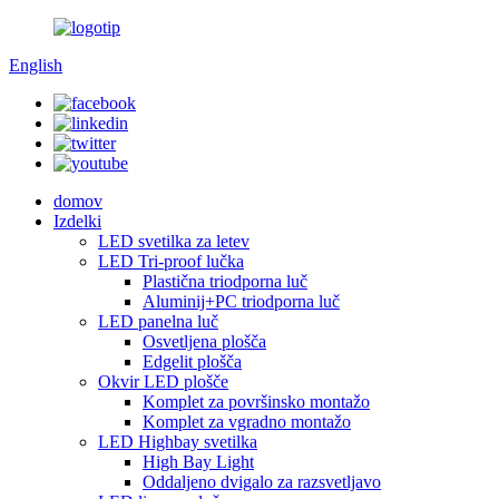
English
domov
Izdelki
LED svetilka za letev
LED Tri-proof lučka
Plastična triodporna luč
Aluminij+PC triodporna luč
LED panelna luč
Osvetljena plošča
Edgelit plošča
Okvir LED plošče
Komplet za površinsko montažo
Komplet za vgradno montažo
LED Highbay svetilka
High Bay Light
Oddaljeno dvigalo za razsvetljavo