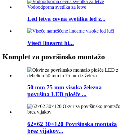
Led letva cevna svetilka led z...
Viseči linearni hi...
Komplet za površinsko montažo
50 mm 75 mm visoka železna
površina LED plošče ...
62×62 30×120 Površinska montaža
brez vijakov...