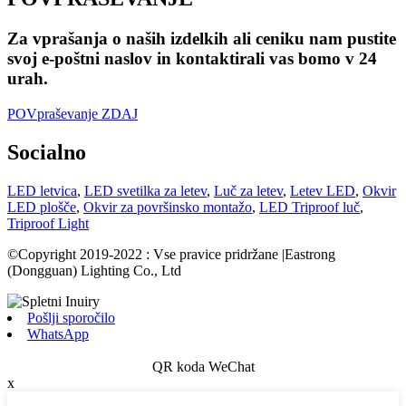
Za vprašanja o naših izdelkih ali ceniku nam pustite
svoj e-poštni naslov in kontaktirali vas bomo v 24
urah.
POVpraševanje ZDAJ
Socialno
LED letvica
,
LED svetilka za letev
,
Luč za letev
,
Letev LED
,
Okvir
LED plošče
,
Okvir za površinsko montažo
,
LED Triproof luč
,
Triproof Light
©Copyright 2019-2022 : Vse pravice pridržane |Eastrong
(Dongguan) Lighting Co., Ltd
Pošlji sporočilo
WhatsApp
QR koda WeChat
x