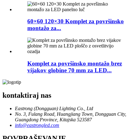
60×60 120×30 Komplet za površinsko
montažo za...
Komplet za površinsko montažo brez
vijakov globine 70 mm za LED...
kontaktiraj nas
Eastrong (Dongguan) Lighting Co., Ltd
No. 3, Fulang Road, Huangjiang Town, Dongguan City,
Guangdong Province, Kitajska 523587
info@eastrongled.com
POVPRAŠEVANJE