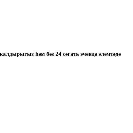
калдырыгыз һәм без 24 сәгать эчендә элемтәдә