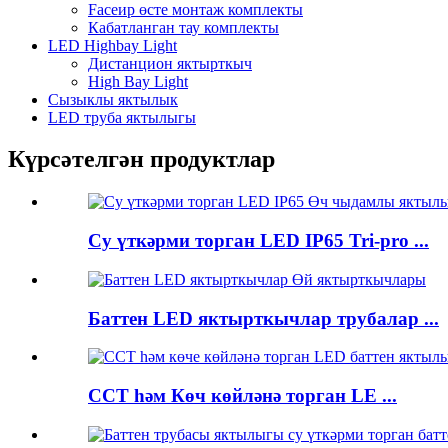
Faceир өсте монтаж комплекты
Кабатланган тау комплекты
LED Highbay Light
Дистанцион яктырткыч
High Bay Light
Сызыклы яктылык
LED труба яктылыгы
Күрсәтелгән продуктлар
Су үткәрми торган LED IP65 Tri-pro ...
Баттен LED яктырткычлар трубалар ...
CCT һәм Көч көйләнә торган LE ...