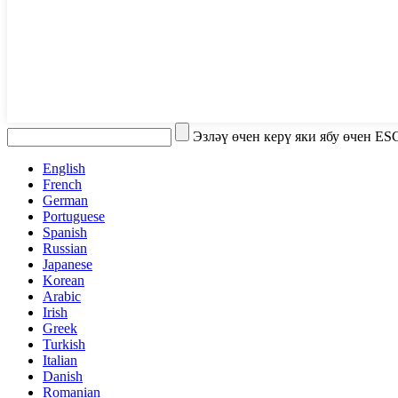
Эзләү өчен керү яки ябу өчен ES
English
French
German
Portuguese
Spanish
Russian
Japanese
Korean
Arabic
Irish
Greek
Turkish
Italian
Danish
Romanian