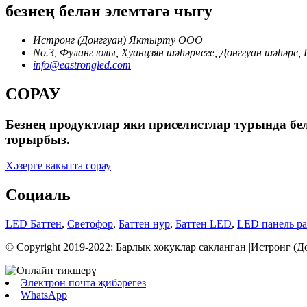
безнең белән элемтәгә чыгу
Истронг (Донггуан) Яктырту ООО
No.3, Фуланг юлы, Хуанцзян шәһәрчеге, Донггуан шәһәре,
info@eastrongled.com
СОРАУ
Безнең продуктлар яки приселистлар турында бел
торырбыз.
Хәзерге вакытта сорау
Социаль
LED Баттен
,
Светофор
,
Баттен нур
,
Баттен LED
,
LED панель р
© Copyright 2019-2022: Барлык хокуклар сакланган |Истронг 
Электрон почта җибәрегез
WhatsApp