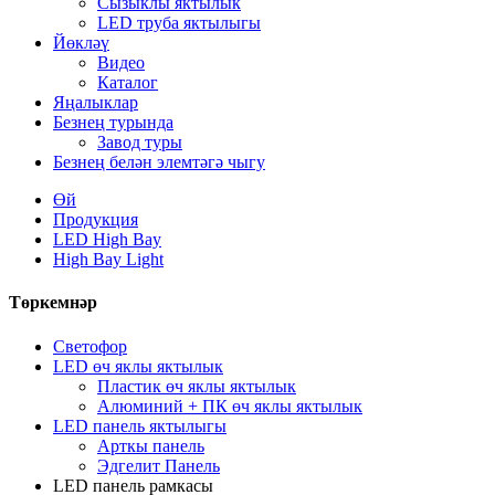
Сызыклы яктылык
LED труба яктылыгы
Йөкләү
Видео
Каталог
Яңалыклар
Безнең турында
Завод туры
Безнең белән элемтәгә чыгу
Өй
Продукция
LED High Bay
High Bay Light
Төркемнәр
Светофор
LED өч яклы яктылык
Пластик өч яклы яктылык
Алюминий + ПК өч яклы яктылык
LED панель яктылыгы
Арткы панель
Эдгелит Панель
LED панель рамкасы