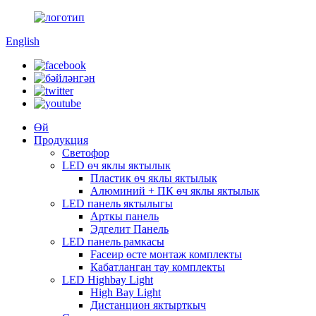
English
Өй
Продукция
Светофор
LED өч яклы яктылык
Пластик өч яклы яктылык
Алюминий + ПК өч яклы яктылык
LED панель яктылыгы
Арткы панель
Эдгелит Панель
LED панель рамкасы
Faceир өсте монтаж комплекты
Кабатланган тау комплекты
LED Highbay Light
High Bay Light
Дистанцион яктырткыч