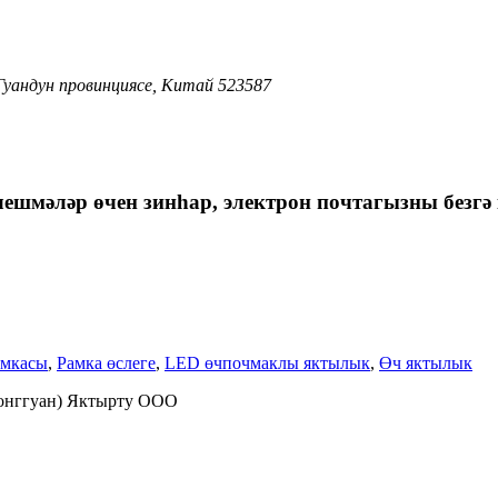
 Гуандун провинциясе, Китай 523587
ешмәләр өчен зинһар, электрон почтагызны безгә 
амкасы
,
Рамка өслеге
,
LED өчпочмаклы яктылык
,
Өч яктылык
(Донггуан) Яктырту ООО