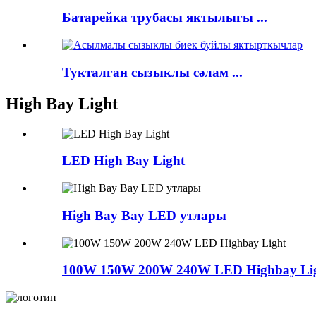
Батарейка трубасы яктылыгы ...
Тукталган сызыклы сәлам ...
High Bay Light
LED High Bay Light
High Bay Bay LED утлары
100W 150W 200W 240W LED Highbay Li