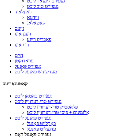
געפירט לינעאַר ליכט
געפירט טוב ליכט
דאַונלאָוד
ווידעא
קאַטאַלאָג
נייַעס
וועגן אונז
פאַבריק רייַזע
רוף אונז
היים
פּראָדוקטן
געפירט פּאַנעל
מעדיציניש פּאַנעל ליכט
קאַטעגאָריעס
געפֿירט באַטאַן ליכט
געפירט טרי-דערווייַז ליכט
פּלאַסטיק טרי-דערווייַז ליכט
אַלומינום + פּיסי טרי-דערווייַז ליכט
געפירט פּאַנעל ליכט
באַקלייט פּאַנעל
עדגעליט פּאַנעל
געפירט פּאַנעל ראַם