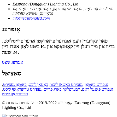
Eastrong (Dongguan) Lighting Co., Ltd
נומ 3, פולאַנג ראָוד, הואַנגדזשיאַנג טאַון, דאָנגגואַן סיטי, גואַנגדאָנג
פּראַווינס, טשיינאַ 523587
info@eastrongled.com
אָנפרעג
פֿאַר ינקוועריז וועגן אונדזער פּראָדוקטן אָדער פּרייסליסט,
ביטע לאָזן אונדז דיין E- בריוו און מיר וועלן זיין קאָנטאַקט אין
24 שעה.
אָנפרעג איצט
סאציאל
געפֿירט באַטאַן
,
געפֿירט באַטאַן ליכט
,
באַטאַן ליכט
,
באַטאַן געפירט
,
געפירט פּאַנעל ראַם
,
ייבערפלאַך בארג פריים
,
געפירט טריפּראָאָף ליכט
,
טריפּראָאָף ליכט
© קאַפּירייט 2019-2022 : כל הזכויות שמורות |Eastrong (Dongguan)
Lighting Co., Ltd