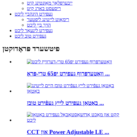
ייבערפלאַך מאַונטינג קיט
ריסעסט בארג קיט
געפירט היגהבייַ ליכט
רימאָוט לייטינג ליפטער
הויך בייַ ליכט
געפירט לינעאַר ליכט
געפירט טוב ליכט
פיטשערד פּראָדוקטן
וואָטערפּרוף געפירט יפּ65 טרי-פּראָ ...
באַטאַן געפירט לייץ געפֿירט טובז ...
CCT און Power Adjustable LE ...