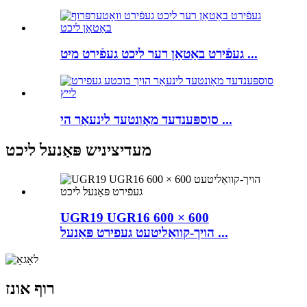
געפֿירט באַטאַן רער ליכט געפֿירט מיט ...
סוספּענדעד מאָונטעד לינעאַר הי ...
מעדיציניש פּאַנעל ליכט
UGR19 UGR16 600 × 600
הויך-קוואַליטעט געפירט פּאַנעל ...
רוף אונז