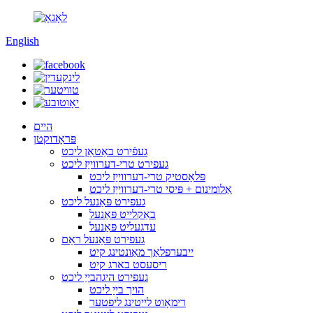
English
היים
פּראָדוקטן
געפֿירט באַטאַן ליכט
געפירט טרי-דערווייַז ליכט
פּלאַסטיק טרי-דערווייַז ליכט
אַלומינום + פּיסי טרי-דערווייַז ליכט
געפירט פּאַנעל ליכט
באַקלייט פּאַנעל
עדגעליט פּאַנעל
געפירט פּאַנעל ראַם
ייבערפלאַך מאַונטינג קיט
ריסעסט בארג קיט
געפירט היגהבייַ ליכט
הויך בייַ ליכט
רימאָוט לייטינג ליפטער