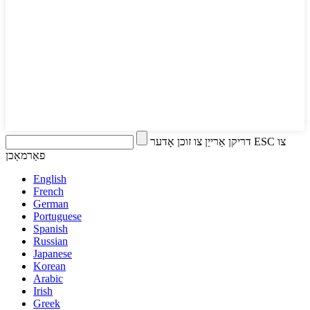
דריקן אַרייַן צו זוכן אָדער ESC צו
פאַרמאַכן
English
French
German
Portuguese
Spanish
Russian
Japanese
Korean
Arabic
Irish
Greek