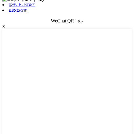
שיקן E- פּאָסט
ווהאַצאַפּפּ
WeChat QR קאָד
x