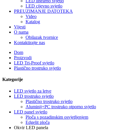
LED linearno svjetlo
LED cijevno svjetlo
PREUZIMANJE DATOTEKA
Video
Katalog
Vijesti
O nama
Obilazak tvornice
Kontaktirajte nas
Dom
Proizvodi
LED Tri-Proof svjetlo
Plastično trostruko svjetlo
Kategorije
LED svjetlo za letve
LED trostruko svjetlo
Plastično trostruko svjetlo
Aluminij+PC trostruko otporno svjetlo
LED panel svjetlo
Ploča s pozadinskim osvjetljenjem
Edgelit ploča
Okvir LED panela