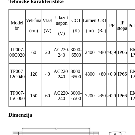
Tehničke karakteristike
Ulazni
Veličina
Vlast
CCT
Lumen
CRI
Model
IP
napon
PF
Pot
br.
stopa
(cm)
(W)
(K)
(lm)
(Ra)
(V)
TP007-
AC220-
3000-
E
60
20
2400
>80
>0,9
IP66
06C020
240
6500
L
TP007-
AC220-
3000-
E
120
40
4800
>80
>0,9
IP66
12C040
240
6500
L
TP007-
AC220-
3000-
E
150
60
7200
>80
>0,9
IP66
15C060
240
6500
L
Dimenzija