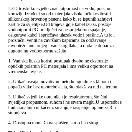
LED trostruko svjetlo znači otpornost na vodu, prašinu i
koroziju.Izrađeni su od materijala visoke učinkovitosti i
silikonskog brtvenog prstena kako bi se ispunili zahtjevi
zaštite za svjetiljke.Od krajeva gdje kabel izlazi, postoje
vodootporni PG priključci za besprijekorno spajanje,
osigurava kabel i sprječava ulazak vode i prašine.A tu je i
prozračni ventil na završnim kapicama za održavanje
ravnoteže unutarnjeg i vanjskog tlaka, a onda je dobar za
dugotrajnu vodootpornu zaštitu.
1. Vanjska ljuska koristi postupak dvobojne ekstruzije
optičkih polarnih PC materijala i ima veliku otpornost na
vremenske uvjete.
2. Utikač usvaja inovativnu metodu ugradnje s klipom i
pogađa vijke bez upotrebe alata, što olakšava rad na terenu.
3. Utikač svjetiljke opremljen je respiratorom, što čini
svjetiljku propusnom, suhom i ne stvara maglu.U usporedbi s
tradicionalnim utikačem, smanjuje rasipanje topline za 3-5
stupnjeva.
4. Dostupna montaža na spušteni strop i na strop.