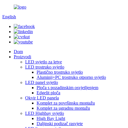
English
Dom
Proizvodi
LED svjetlo za letve
LED trostruko svjetlo
Plastično trostruko svjetlo
Aluminij+PC trostruko otporno svjetlo
LED panel svjetlo
Ploča s pozadinskim osvjetljenjem
Edgelit ploča
Okvir LED panela
Komplet za površinsku montažu
Komplet za ugradnu montažu
LED Highbay svjetlo
High Bay Light
Daljinski podizač rasvjete