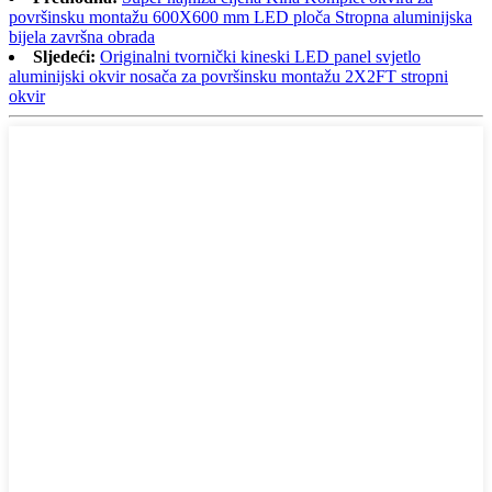
površinsku montažu 600X600 mm LED ploča Stropna aluminijska
bijela završna obrada
Sljedeći:
Originalni tvornički kineski LED panel svjetlo
aluminijski okvir nosača za površinsku montažu 2X2FT stropni
okvir