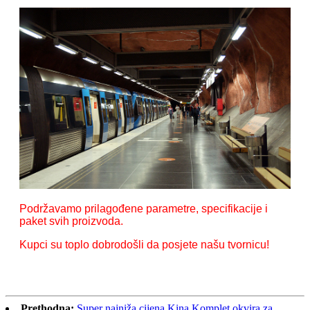
Podržavamo prilagođene parametre, specifikacije i
paket svih proizvoda.
Kupci su toplo dobrodošli da posjete našu tvornicu!
Prethodna:
Super najniža cijena Kina Komplet okvira za