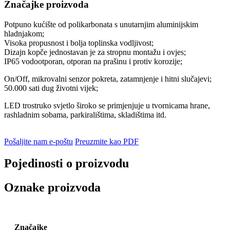
Značajke proizvoda
Potpuno kućište od polikarbonata s unutarnjim aluminijskim
hladnjakom;
Visoka propusnost i bolja toplinska vodljivost;
Dizajn kopče jednostavan je za stropnu montažu i ovjes;
IP65 vodootporan, otporan na prašinu i protiv korozije;
On/Off, mikrovalni senzor pokreta, zatamnjenje i hitni slučajevi;
50.000 sati dug životni vijek;
LED trostruko svjetlo široko se primjenjuje u tvornicama hrane,
rashladnim sobama, parkiralištima, skladištima itd.
Pošaljite nam e-poštu
Preuzmite kao PDF
Pojedinosti o proizvodu
Oznake proizvoda
Značajke