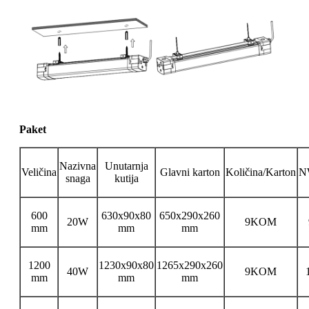
Paket
Nazivna
Unutarnja
Veličina
Glavni karton
Količina/Karton
N
snaga
kutija
600
630x90x80
650x290x260
20W
9KOM
mm
mm
mm
1200
1230x90x80
1265x290x260
40W
9KOM
mm
mm
mm