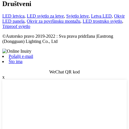
Društveni
LED letvica
,
LED svjetlo za letve
,
Svjetlo letve
,
Letva LED
,
Okvir
LED panela
,
Okvir za površinsku montažu
,
LED trostruko svjetlo
,
Triproof svjetlo
©Autorsko pravo 2019-2022 : Sva prava pridržana |Eastrong
(Dongguan) Lighting Co., Ltd
Pošalji e-mail
Što ima
WeChat QR kod
x