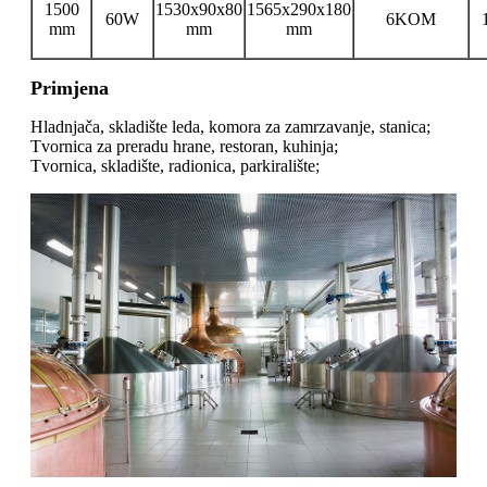
1500
1530x90x80
1565x290x180
60W
6KOM
mm
mm
mm
Primjena
Hladnjača, skladište leda, komora za zamrzavanje, stanica;
Tvornica za preradu hrane, restoran, kuhinja;
Tvornica, skladište, radionica, parkiralište;