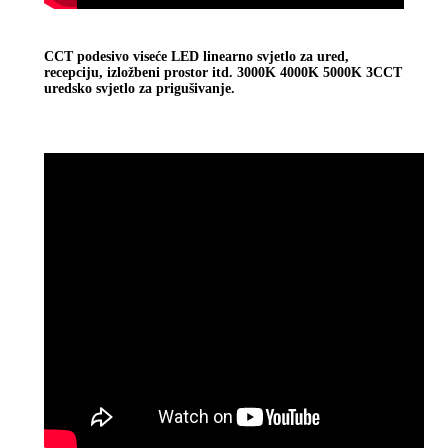
CCT podesivo viseće LED linearno svjetlo za ured,
recepciju, izložbeni prostor itd. 3000K 4000K 5000K 3CCT
uredsko svjetlo za prigušivanje.