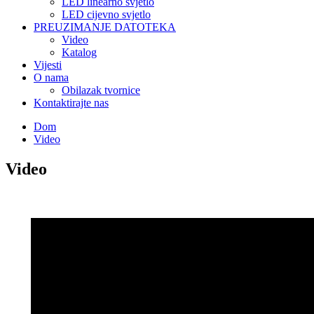
LED linearno svjetlo
LED cijevno svjetlo
PREUZIMANJE DATOTEKA
Video
Katalog
Vijesti
O nama
Obilazak tvornice
Kontaktirajte nas
Dom
Video
Video