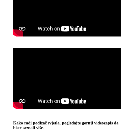
Kako radi podizač svjetla, pogledajte gornji videozapis da
biste saznali više.