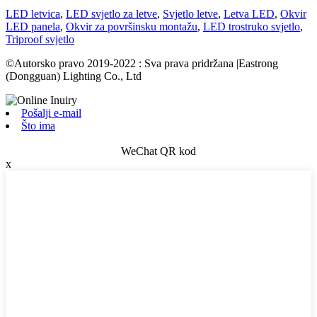
LED letvica
,
LED svjetlo za letve
,
Svjetlo letve
,
Letva LED
,
Okvir
LED panela
,
Okvir za površinsku montažu
,
LED trostruko svjetlo
,
Triproof svjetlo
©Autorsko pravo 2019-2022 : Sva prava pridržana |Eastrong
(Dongguan) Lighting Co., Ltd
Pošalji e-mail
Što ima
WeChat QR kod
x