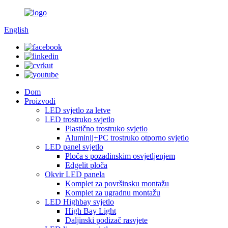
English
Dom
Proizvodi
LED svjetlo za letve
LED trostruko svjetlo
Plastično trostruko svjetlo
Aluminij+PC trostruko otporno svjetlo
LED panel svjetlo
Ploča s pozadinskim osvjetljenjem
Edgelit ploča
Okvir LED panela
Komplet za površinsku montažu
Komplet za ugradnu montažu
LED Highbay svjetlo
High Bay Light
Daljinski podizač rasvjete