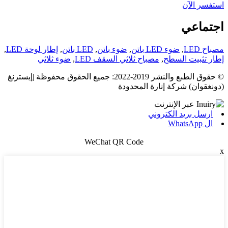
استفسر الآن
اجتماعي
مصباح LED
,
ضوء LED باتن
,
ضوء باتن
,
LED باتن
,
إطار لوحة LED
,
إطار تثبيت السطح
,
مصباح ثلاثي السقف LED
,
ضوء ثلاثي
© حقوق الطبع والنشر 2019-2022: جميع الحقوق محفوظة |إيسترنغ
(دونغقوان) شركة إنارة المحدودة
ارسل بريد الكتروني
ال WhatsApp
WeChat QR Code
x