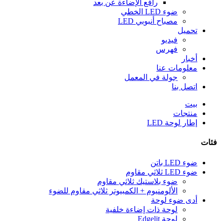
رافع الإضاءة عن بعد
ضوء LED الخطي
مصباح أنبوبي LED
تحميل
فيديو
فهرس
أخبار
معلومات عنا
جولة في المعمل
اتصل بنا
بيت
منتجات
إطار لوحة LED
فئات
ضوء LED باتن
ضوء LED ثلاثي مقاوم
ضوء بلاستيك ثلاثي مقاوم
الألومنيوم + الكمبيوتر ثلاثي مقاوم للضوء
أدى ضوء لوحة
لوحة ذات إضاءة خلفية
لوحة Edgelit