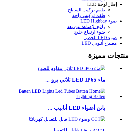
إطار لوحة LED
طقم تركيب السطح
طقم تركيب راحة
ضوء LED Highbay
رافع الإضاءة عن بعد
ضوء ارتفاع خليج
ضوء LED الخطي
مصباح أنبوبي LED
منتجات مميزة
ماء LED IP65 ثلاثي برو ...
باتن أضواء LED أنابيب ...
CCT و LE قابل للتعديل ...