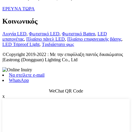
ΕΡΕΥΝΑ ΤΩΡΑ
Κοινωνικός
Λυχνία LED
,
Φωτιστικό LED
,
Φωτιστικό Batten
,
LED
μπατονέτας
,
Πλαίσιο πάνελ LED
,
Πλαίσιο επιφανειακής βάσης
,
LED Triproof Light
,
Τριδιάστατο φως
©Copyright 2019-2022 : Με την επιφύλαξη παντός δικαιώματος
|Eastrong (Dongguan) Lighting Co., Ltd
Να στείλετε e-mail
WhatsApp
WeChat QR Code
x