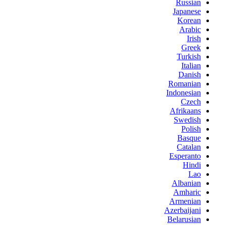
Russian
Japanese
Korean
Arabic
Irish
Greek
Turkish
Italian
Danish
Romanian
Indonesian
Czech
Afrikaans
Swedish
Polish
Basque
Catalan
Esperanto
Hindi
Lao
Albanian
Amharic
Armenian
Azerbaijani
Belarusian