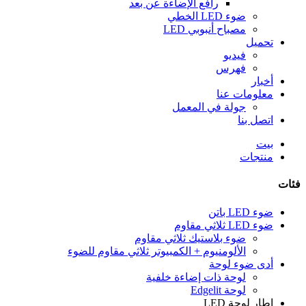
رافع الإضاءة عن بعد
ضوء LED الخطي
مصباح أنبوبي LED
تحميل
فيديو
فهرس
أخبار
معلومات عنا
جولة في المعمل
اتصل بنا
بيت
منتجات
فئات
ضوء LED باتن
ضوء LED ثلاثي مقاوم
ضوء بلاستيك ثلاثي مقاوم
الألومنيوم + الكمبيوتر ثلاثي مقاوم للضوء
أدى ضوء لوحة
لوحة ذات إضاءة خلفية
لوحة Edgelit
إطار لوحة LED