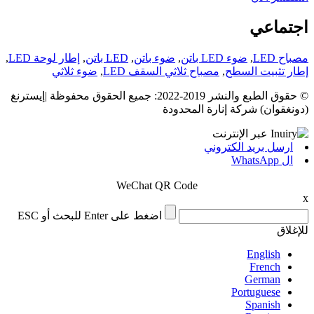
اجتماعي
مصباح LED
,
ضوء LED باتن
,
ضوء باتن
,
LED باتن
,
إطار لوحة LED
,
إطار تثبيت السطح
,
مصباح ثلاثي السقف LED
,
ضوء ثلاثي
© حقوق الطبع والنشر 2019-2022: جميع الحقوق محفوظة |إيسترنغ
(دونغقوان) شركة إنارة المحدودة
ارسل بريد الكتروني
ال WhatsApp
WeChat QR Code
x
اضغط على Enter للبحث أو ESC
للإغلاق
English
French
German
Portuguese
Spanish