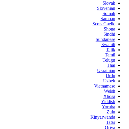
Slovak
Slovenian
Somali
Samoan
Scots Gaelic
Shona
Sindhi
Sundanese
Swahili
Tajik
Tamil
Telugu
Thai
Ukrainian
Urdu
Uzbek
Vietnamese
Welsh
Xhosa
Yiddish
Yoruba
Zulu
Kinyarwanda
Tatar
Oriya