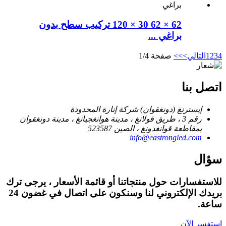
62 × 62 30 × 120 تركيب سطح بدون
براغي ...
4
3
2
1
التالي>
>>
صفحة 1/4
اتصل بنا
إيسترنغ (دونغقوان) شركة إنارة المحدودة
رقم 3 ، طريق فولانغ ، مدينة هوانغجيانغ ، مدينة دونغقوان
بمقاطعة قوانغدونغ ، الصين 523587
info@eastrongled.com
سؤال
للاستفسارات حول منتجاتنا أو قائمة الأسعار ، يرجى ترك
بريدك الإلكتروني لنا وسنكون على اتصال في غضون 24
ساعة.
استفسر الآن