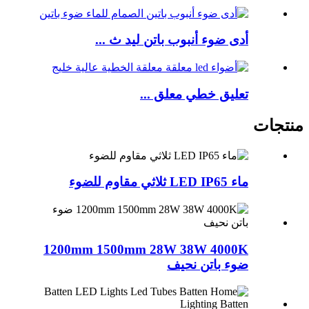
أدى ضوء أنبوب باتن ليد ث ...
تعليق خطي معلق ...
منتجات
ماء LED IP65 ثلاثي مقاوم للضوء
1200mm 1500mm 28W 38W 4000K
ضوء باتن نحيف