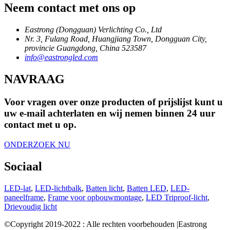
Neem contact met ons op
Eastrong (Dongguan) Verlichting Co., Ltd
Nr. 3, Fulang Road, Huangjiang Town, Dongguan City,
provincie Guangdong, China 523587
info@eastrongled.com
NAVRAAG
Voor vragen over onze producten of prijslijst kunt u
uw e-mail achterlaten en wij nemen binnen 24 uur
contact met u op.
ONDERZOEK NU
Sociaal
LED-lat
,
LED-lichtbalk
,
Batten licht
,
Batten LED
,
LED-
paneelframe
,
Frame voor opbouwmontage
,
LED Triproof-licht
,
Drievoudig licht
©Copyright 2019-2022 : Alle rechten voorbehouden |Eastrong