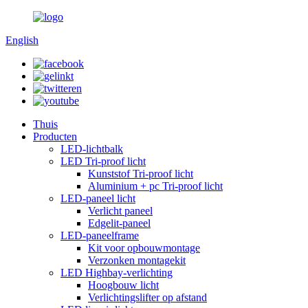
English
Thuis
Producten
LED-lichtbalk
LED Tri-proof licht
Kunststof Tri-proof licht
Aluminium + pc Tri-proof licht
LED-paneel licht
Verlicht paneel
Edgelit-paneel
LED-paneelframe
Kit voor opbouwmontage
Verzonken montagekit
LED Highbay-verlichting
Hoogbouw licht
Verlichtingslifter op afstand