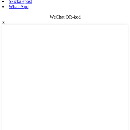
Skicka epost
WhatsApp
WeChat QR-kod
x