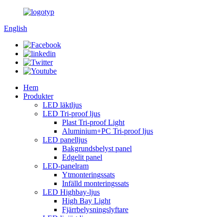
English
Hem
Produkter
LED läktljus
LED Tri-proof ljus
Plast Tri-proof Light
Aluminium+PC Tri-proof ljus
LED panelljus
Bakgrundsbelyst panel
Edgelit panel
LED-panelram
Ytmonteringssats
Infälld monteringssats
LED Highbay-ljus
High Bay Light
Fjärrbelysningslyftare