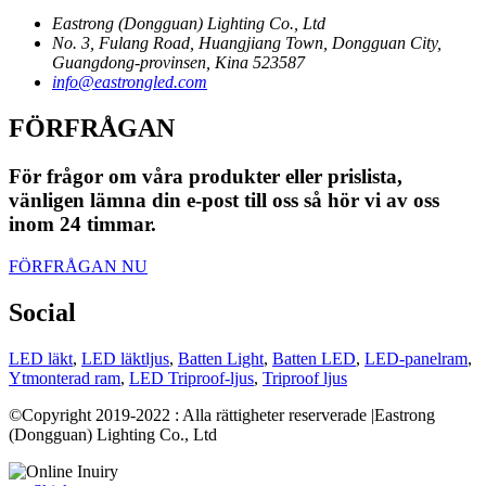
Eastrong (Dongguan) Lighting Co., Ltd
No. 3, Fulang Road, Huangjiang Town, Dongguan City,
Guangdong-provinsen, Kina 523587
info@eastrongled.com
FÖRFRÅGAN
För frågor om våra produkter eller prislista,
vänligen lämna din e-post till oss så hör vi av oss
inom 24 timmar.
FÖRFRÅGAN NU
Social
LED läkt
,
LED läktljus
,
Batten Light
,
Batten LED
,
LED-panelram
,
Ytmonterad ram
,
LED Triproof-ljus
,
Triproof ljus
©Copyright 2019-2022 : Alla rättigheter reserverade |Eastrong
(Dongguan) Lighting Co., Ltd