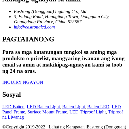
Eastrong (Dongguan) Lighting Co., Ltd
3, Fulang Road, Huangjiang Town, Dongguan City,
Guangdong Province, China 523587
info@eastrongled.com
PAGTATANONG
Para sa mga katanungan tungkol sa aming mga
produkto o pricelist, mangyaring iwanan ang iyong
email sa amin at makikipag-ugnayan kami sa loob
ng 24 na oras.
INQUIRY NGAYON
Sosyal
LED Batten
,
LED Batten Light
,
Batten Light
,
Batten LED
,
LED
Panel Frame
,
Surface Mount Frame
,
LED Triproof Light
,
Triproof
na Liwanag
©Copyright 2019-2022 : Lahat ng Karapatan |Eastrong (Dongguan)