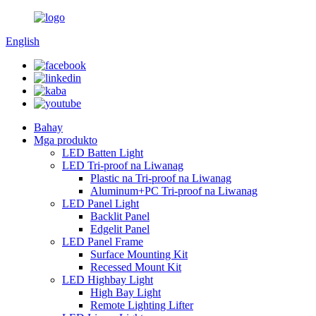
English
Bahay
Mga produkto
LED Batten Light
LED Tri-proof na Liwanag
Plastic na Tri-proof na Liwanag
Aluminum+PC Tri-proof na Liwanag
LED Panel Light
Backlit Panel
Edgelit Panel
LED Panel Frame
Surface Mounting Kit
Recessed Mount Kit
LED Highbay Light
High Bay Light
Remote Lighting Lifter