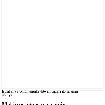
Isulat ang iyong mensahe dito at ipadala ito sa amin
Makipag-ugnayan sa amin