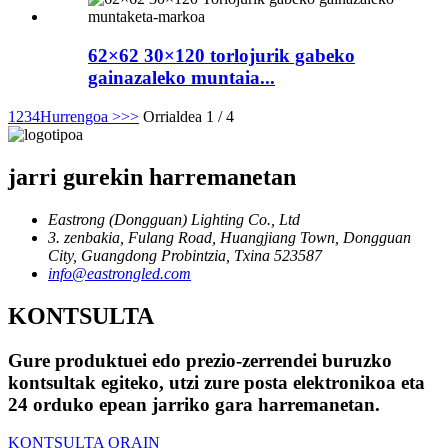
62×62 30×120 torlojurik gabeko
gainazaleko muntaia...
1
2
3
4
Hurrengoa >
>>
Orrialdea 1 / 4
jarri gurekin harremanetan
Eastrong (Dongguan) Lighting Co., Ltd
3. zenbakia, Fulang Road, Huangjiang Town, Dongguan
City, Guangdong Probintzia, Txina 523587
info@eastrongled.com
KONTSULTA
Gure produktuei edo prezio-zerrendei buruzko
kontsultak egiteko, utzi zure posta elektronikoa eta
24 orduko epean jarriko gara harremanetan.
KONTSULTA ORAIN