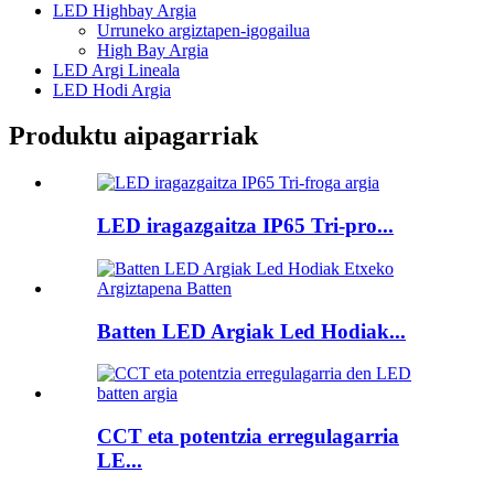
LED Highbay Argia
Urruneko argiztapen-igogailua
High Bay Argia
LED Argi Lineala
LED Hodi Argia
Produktu aipagarriak
LED iragazgaitza IP65 Tri-pro...
Batten LED Argiak Led Hodiak...
CCT eta potentzia erregulagarria
LE...