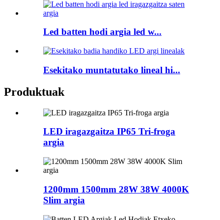
Led batten hodi argia led w...
Esekitako muntatutako lineal hi...
Produktuak
LED iragazgaitza IP65 Tri-froga
argia
1200mm 1500mm 28W 38W 4000K
Slim argia