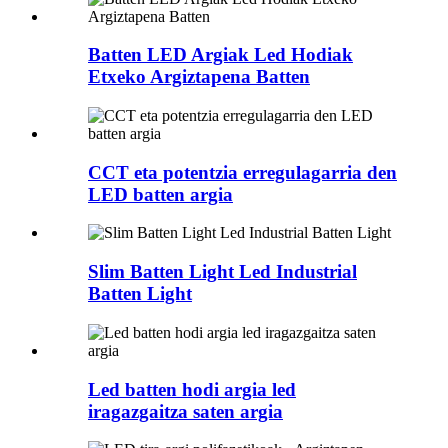
Batten LED Argiak Led Hodiak
Etxeko Argiztapena Batten
CCT eta potentzia erregulagarria den
LED batten argia
Slim Batten Light Led Industrial
Batten Light
Led batten hodi argia led
iragazgaitza saten argia