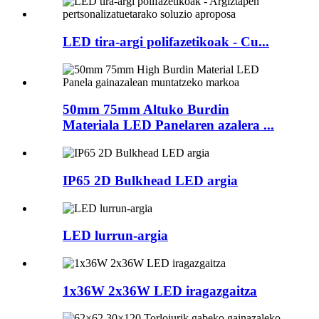
LED tira-argi polifazetikoak - Cu...
50mm 75mm Altuko Burdin
Materiala LED Panelaren azalera ...
IP65 2D Bulkhead LED argia
LED lurrun-argia
1x36W 2x36W LED iragazgaitza