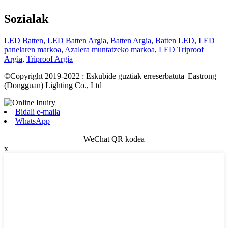
Sozialak
LED Batten
,
LED Batten Argia
,
Batten Argia
,
Batten LED
,
LED
panelaren markoa
,
Azalera muntatzeko markoa
,
LED Triproof
Argia
,
Triproof Argia
©Copyright 2019-2022 : Eskubide guztiak erreserbatuta |Eastrong
(Dongguan) Lighting Co., Ltd
Bidali e-maila
WhatsApp
WeChat QR kodea
x