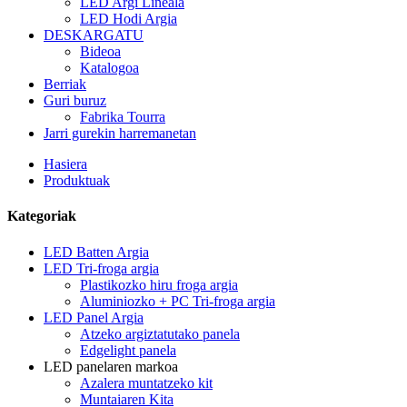
LED Argi Lineala
LED Hodi Argia
DESKARGATU
Bideoa
Katalogoa
Berriak
Guri buruz
Fabrika Tourra
Jarri gurekin harremanetan
Hasiera
Produktuak
Kategoriak
LED Batten Argia
LED Tri-froga argia
Plastikozko hiru froga argia
Aluminiozko + PC Tri-froga argia
LED Panel Argia
Atzeko argiztatutako panela
Edgelight panela
LED panelaren markoa
Azalera muntatzeko kit
Muntaiaren Kita