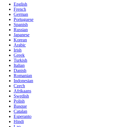
English
French
German
Portuguese
Spanish
Russian
Japanese
Korean
Arabic
Irish
Greek
Turkish
Italian
Danish
Romanian
Indonesian
Czech
Afrikaans
Swedish
Polish
Basque
Catalan
Esperanto
Hindi
Lao