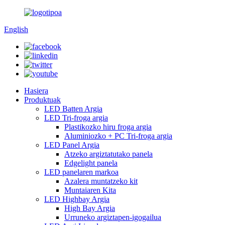
English
Hasiera
Produktuak
LED Batten Argia
LED Tri-froga argia
Plastikozko hiru froga argia
Aluminiozko + PC Tri-froga argia
LED Panel Argia
Atzeko argiztatutako panela
Edgelight panela
LED panelaren markoa
Azalera muntatzeko kit
Muntaiaren Kita
LED Highbay Argia
High Bay Argia
Urruneko argiztapen-igogailua