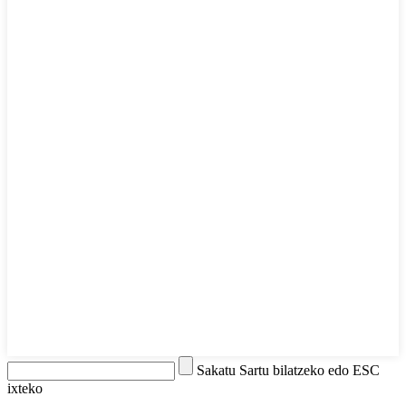
Sakatu Sartu bilatzeko edo ESC
ixteko