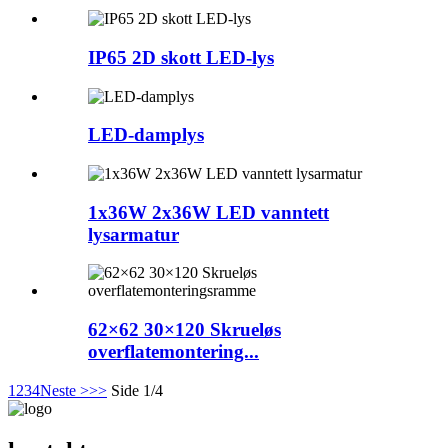
IP65 2D skott LED-lys
LED-damplys
1x36W 2x36W LED vanntett
lysarmatur
62×62 30×120 Skrueløs
overflatemontering...
1
2
3
4
Neste >
>>
Side 1/4