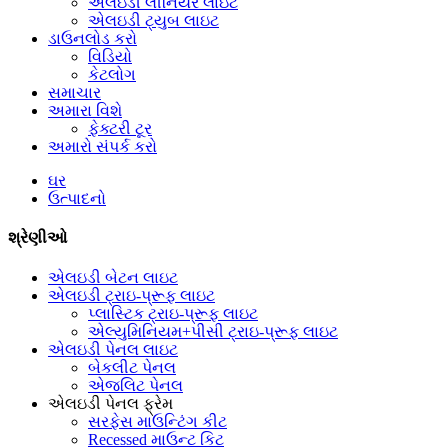
એલઇડી લીનિયર લાઇટ
એલઇડી ટ્યુબ લાઇટ
ડાઉનલોડ કરો
વિડિયો
કેટલોગ
સમાચાર
અમારા વિશે
ફેક્ટરી ટૂર
અમારો સંપર્ક કરો
ઘર
ઉત્પાદનો
શ્રેણીઓ
એલઇડી બેટન લાઇટ
એલઇડી ટ્રાઇ-પ્રૂફ લાઇટ
પ્લાસ્ટિક ટ્રાઇ-પ્રૂફ લાઇટ
એલ્યુમિનિયમ+પીસી ટ્રાઇ-પ્રૂફ લાઇટ
એલઇડી પેનલ લાઇટ
બેકલીટ પેનલ
એજલિટ પેનલ
એલઇડી પેનલ ફ્રેમ
સરફેસ માઉન્ટિંગ કીટ
Recessed માઉન્ટ કિટ