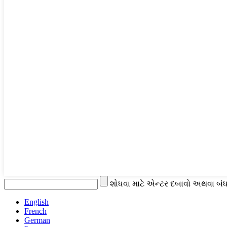
શોધવા માટે એન્ટર દબાવો અથવા બંધ
English
French
German