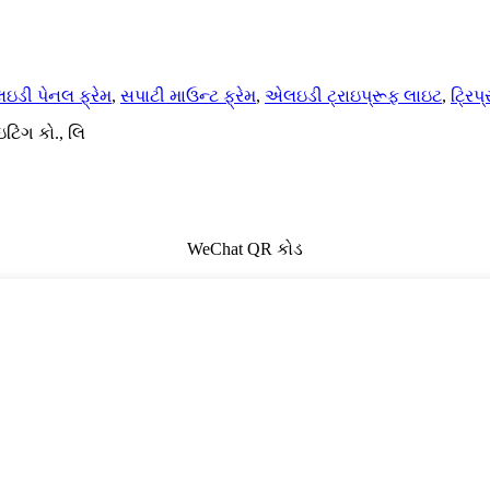
ઇડી પેનલ ફ્રેમ
,
સપાટી માઉન્ટ ફ્રેમ
,
એલઇડી ટ્રાઇપ્રૂફ લાઇટ
,
ટ્રિપ
ટિંગ કો., લિ
WeChat QR કોડ