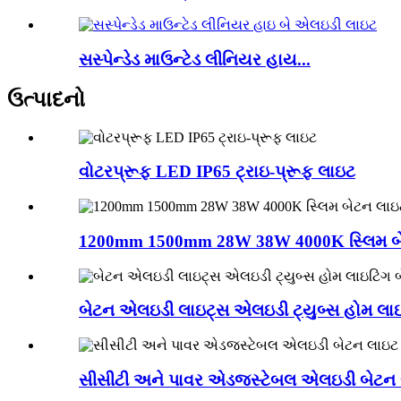
સસ્પેન્ડેડ માઉન્ટેડ લીનિયર હાય...
ઉત્પાદનો
વોટરપ્રૂફ LED IP65 ટ્રાઇ-પ્રૂફ લાઇટ
1200mm 1500mm 28W 38W 4000K સ્લિમ બ
બેટન એલઇડી લાઇટ્સ એલઇડી ટ્યુબ્સ હોમ લાઇ
સીસીટી અને પાવર એડજસ્ટેબલ એલઇડી બેટન