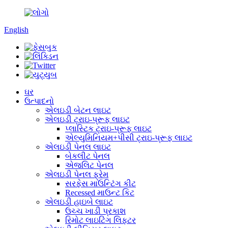
English
ઘર
ઉત્પાદનો
એલઇડી બેટન લાઇટ
એલઇડી ટ્રાઇ-પ્રૂફ લાઇટ
પ્લાસ્ટિક ટ્રાઇ-પ્રૂફ લાઇટ
એલ્યુમિનિયમ+પીસી ટ્રાઇ-પ્રૂફ લાઇટ
એલઇડી પેનલ લાઇટ
બેકલીટ પેનલ
એજલિટ પેનલ
એલઇડી પેનલ ફ્રેમ
સરફેસ માઉન્ટિંગ કીટ
Recessed માઉન્ટ કિટ
એલઇડી હાઇબે લાઇટ
ઉચ્ચ ખાડી પ્રકાશ
રિમોટ લાઇટિંગ લિફ્ટર