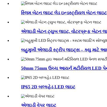
સ્લિમ બેટન લાઇટ લેડ ઇન્ડસ્ટ્રીયલ બેટન લાઇટ
એલઇડી બેટન ટ્યુબ લાઇટ, વોટરપ્રૂફ બેટન લ
બહુમુખી એલઇડી સ્ટ્રીપ લાઇટ્સ – ક્યુ માટે આદર
50mm 75mm ઉચ્ચ આયર્ન મટીરીયલ LED પેન
IP65 2D બલ્કહેડ LED લાઇટ
એલઇડી વેપર લાઇટ