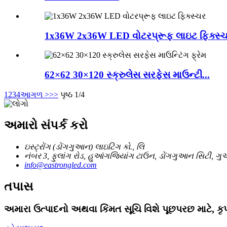
1x36W 2x36W LED વોટરપ્રૂફ લાઇટ ફિક્સ્
62×62 30×120 સ્ક્રુલેસ સરફેસ માઉન્ટી...
1
2
3
4
આગળ >
>>
પૃષ્ઠ 1/4
અમારો સંપર્ક કરો
ઇસ્ટ્રોંગ (ડોંગગુઆન) લાઇટિંગ કો., લિ
નંબર 3, ફુલાંગ રોડ, હુઆંગજિયાંગ ટાઉન, ડોંગગુઆન સિટી, ગુઆ
info@eastrongled.com
તપાસ
અમારા ઉત્પાદનો અથવા કિંમત સૂચિ વિશે પૂછપરછ માટે, કૃ