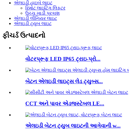
એલઇડી હાઇબે લાઇટ
રિમોટ લાઇટિંગ લિફ્ટર
ઉચ્ચ ખાડી પ્રકાશ
એલઇડી લીનિયર લાઇટ
એલઇડી ટ્યુબ લાઇટ
ફીચર્ડ ઉત્પાદનો
વોટરપ્રૂફ LED IP65 ટ્રાઇ-પ્રો...
બેટન એલઇડી લાઇટ્સ લેડ ટ્યુબ્સ...
CCT અને પાવર એડજસ્ટેબલ LE...
એલઇડી બેટન ટ્યુબ લાઇટની આગેવાની w...