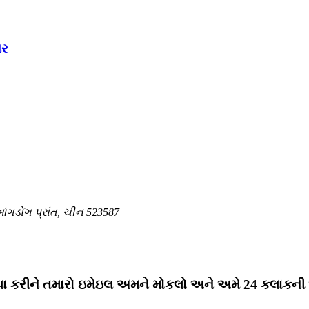
ચર
ંગડોંગ પ્રાંત, ચીન 523587
પા કરીને તમારો ઇમેઇલ અમને મોકલો અને અમે 24 કલાકની અંદ