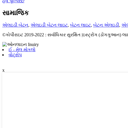
હવે પૂછપરછ
સામાજિક
એલઇડી બેટન
,
એલઇડી બેટન લાઇટ
,
બેટન લાઇટ
,
બેટન એલઇડી
,
એલ
©કોપીરાઇટ 2019-2022 : સર્વાધિકાર સુરક્ષિત |ઇસ્ટ્રોંગ (ડોંગગુઆન) લાઇ
ઈ - મેલ મોકલો
વોટ્સેપ
x