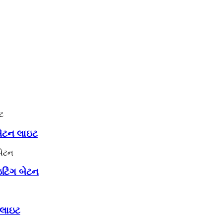
ેટન લાઇટ
ટિંગ બેટન
 લાઇટ