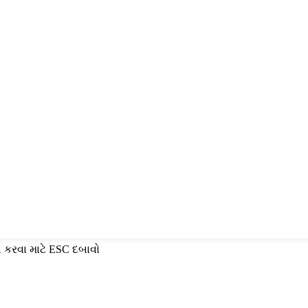
 કરવા માટે ESC દબાવો