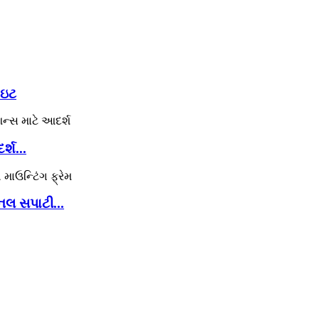
ાઇટ
્શ...
લ સપાટી...