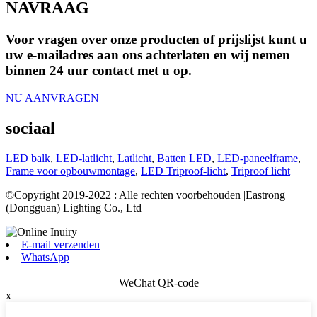
NAVRAAG
Voor vragen over onze producten of prijslijst kunt u
uw e-mailadres aan ons achterlaten en wij nemen
binnen 24 uur contact met u op.
NU AANVRAGEN
sociaal
LED balk
,
LED-latlicht
,
Latlicht
,
Batten LED
,
LED-paneelframe
,
Frame voor opbouwmontage
,
LED Triproof-licht
,
Triproof licht
©Copyright 2019-2022 : Alle rechten voorbehouden |Eastrong
(Dongguan) Lighting Co., Ltd
E-mail verzenden
WhatsApp
WeChat QR-code
x