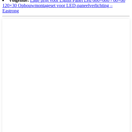
Volgende:
Lage prijs voor Lights Panel Led 600×600 - 60×60
120×30 Opbouwmontageset voor LED-paneelverlichting –
Eastrong