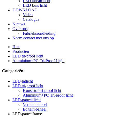
LED lineair licht
LED buis licht
DOWNLOAD
Video
Catalogus
Nieuws
Over ons
Fabrieksrondleiding
Neem contact met ons op
Huis
Producten
LED tri-proof licht
Aluminium+PC Tri-Proof Light
Categorieën
LED-latlicht
LED tri-proof licht
Kunststof tri-proof licht
Aluminium+PC Tri-proof licht
LED-paneel licht
Verlicht paneel
Edgelit-paneel
LED-paneelframe