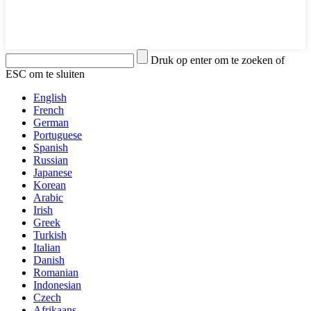
Druk op enter om te zoeken of
ESC om te sluiten
English
French
German
Portuguese
Spanish
Russian
Japanese
Korean
Arabic
Irish
Greek
Turkish
Italian
Danish
Romanian
Indonesian
Czech
Afrikaans