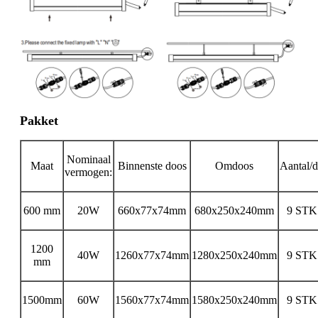
Pakket
Nominaal
Maat
Binnenste doos
Omdoos
Aantal/
vermogen:
600 mm
20W
660x77x74mm
680x250x240mm
9 STK
1200
40W
1260x77x74mm
1280x250x240mm
9 STK
mm
1500mm
60W
1560x77x74mm
1580x250x240mm
9 STK