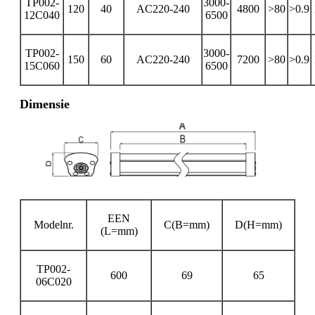
TP002-
3000-
120
40
AC220-240
4800
>80
>0.9
12C040
6500
TP002-
3000-
150
60
AC220-240
7200
>80
>0.9
15C060
6500
Dimensie
EEN
Modelnr.
C(B=mm)
D(H=mm)
(L=mm)
TP002-
600
69
65
06C020