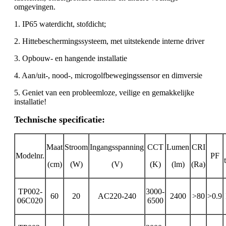
omgevingen.
1. IP65 waterdicht, stofdicht;
2. Hittebeschermingssysteem, met uitstekende interne driver
3. Opbouw- en hangende installatie
4. Aan/uit-, nood-, microgolfbewegingssensor en dimversie
5. Geniet van een probleemloze, veilige en gemakkelijke
installatie!
Technische specificatie:
Maat
Stroom
Ingangsspanning
CCT
Lumen
CRI
Modelnr.
PF
(cm)
(W)
(V)
(K)
(lm)
(Ra)
TP002-
3000-
60
20
AC220-240
2400
>80
>0.9
06C020
6500