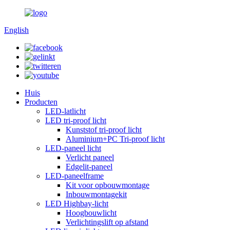
English
Huis
Producten
LED-latlicht
LED tri-proof licht
Kunststof tri-proof licht
Aluminium+PC Tri-proof licht
LED-paneel licht
Verlicht paneel
Edgelit-paneel
LED-paneelframe
Kit voor opbouwmontage
Inbouwmontagekit
LED Highbay-licht
Hoogbouwlicht
Verlichtingslift op afstand