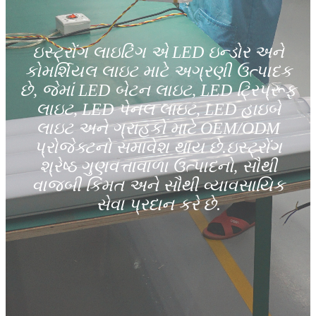
ઇસ્ટ્રોંગ લાઇટિંગ એ LED ઇન્ડોર અને
કોમર્શિયલ લાઇટ માટે અગ્રણી ઉત્પાદક
છે, જેમાં LED બેટન લાઇટ, LED ટ્રિપ્રૂફ
લાઇટ, LED પેનલ લાઇટ, LED હાઇબે
લાઇટ અને ગ્રાહકો માટે OEM/ODM
પ્રોજેક્ટનો સમાવેશ થાય છે.ઇસ્ટ્રોંગ
શ્રેષ્ઠ ગુણવત્તાવાળા ઉત્પાદનો, સૌથી
વાજબી કિંમત અને સૌથી વ્યાવસાયિક
સેવા પ્રદાન કરે છે.