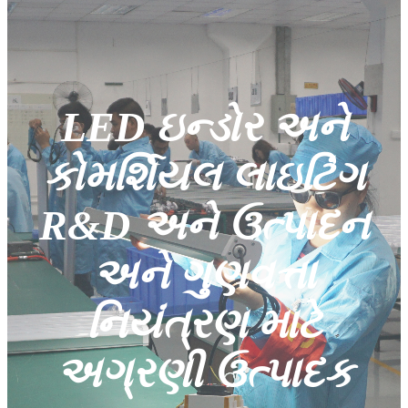
LED ઇન્ડોર અને
કોમર્શિયલ લાઇટિંગ
R&D અને ઉત્પાદન
અને ગુણવત્તા
નિયંત્રણ માટે
અગ્રણી ઉત્પાદક