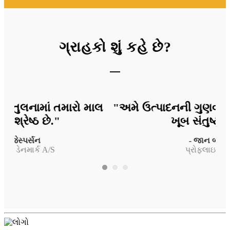
ગ્રાહકો શું કહે છે?
લ
"અમે ઉત્પાદનની ગુણવત્તા અને ડિપ સ્વીચથી
"
ખૂબ સંતુષ્ટ છીએ."
પહ
- જાન બોબનર
પ્રોફ્લાઇટ એજી