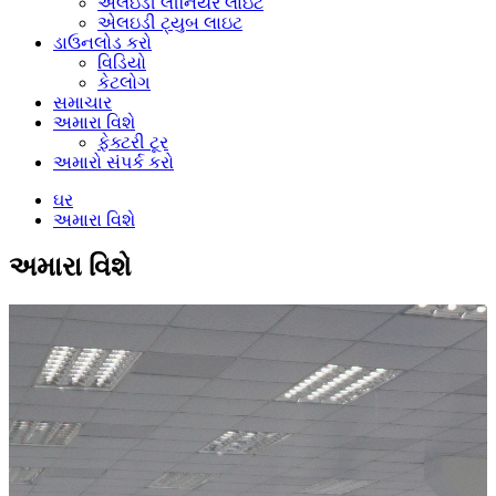
એલઇડી લીનિયર લાઇટ
એલઇડી ટ્યુબ લાઇટ
ડાઉનલોડ કરો
વિડિયો
કેટલોગ
સમાચાર
અમારા વિશે
ફેક્ટરી ટૂર
અમારો સંપર્ક કરો
ઘર
અમારા વિશે
અમારા વિશે