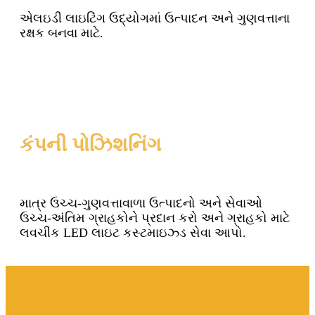
એલઇડી લાઇટિંગ ઉદ્યોગમાં ઉત્પાદન અને ગુણવત્તાના
રક્ષક બનવા માટે.
કંપની પોઝિશનિંગ
માત્ર ઉચ્ચ-ગુણવત્તાવાળા ઉત્પાદનો અને સેવાઓ
ઉચ્ચ-અંતિમ ગ્રાહકોને પ્રદાન કરો અને ગ્રાહકો માટે
લવચીક LED લાઇટ કસ્ટમાઇઝ્ડ સેવા આપો.