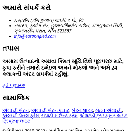
અમારો સંપર્ક કરો
ઇસ્ટ્રોંગ (ડોંગગુઆન) લાઇટિંગ કો., લિ
નંબર 3, ફુલાંગ રોડ, હુઆંગજિયાંગ ટાઉન, ડોંગગુઆન સિટી,
ગુઆંગડોંગ પ્રાંત, ચીન 523587
info@eastrongled.com
તપાસ
અમારા ઉત્પાદનો અથવા કિંમત સૂચિ વિશે પૂછપરછ માટે,
કૃપા કરીને તમારો ઇમેઇલ અમને મોકલો અને અમે 24
કલાકની અંદર સંપર્કમાં રહીશું.
હવે પૂછપરછ
સામાજિક
એલઇડી બેટન
,
એલઇડી બેટન લાઇટ
,
બેટન લાઇટ
,
બેટન એલઇડી
,
એલઇડી પેનલ ફ્રેમ
,
સપાટી માઉન્ટ ફ્રેમ
,
એલઇડી ટ્રાઇપ્રૂફ લાઇટ
,
ટ્રિપ્રૂફ લાઇટ
©કોપીરાઇટ 2019-2022 : સર્વાધિકાર સુરક્ષિત |ઇસ્ટ્રોંગ (ડોંગગુઆન)