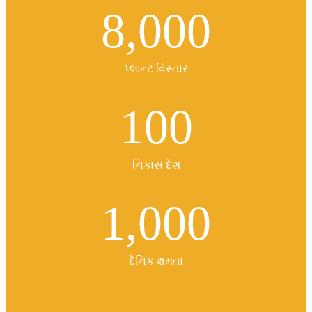
8,000
પ્લાન્ટ વિસ્તાર
100
નિકાસ દેશ
1,000
દૈનિક ક્ષમતા