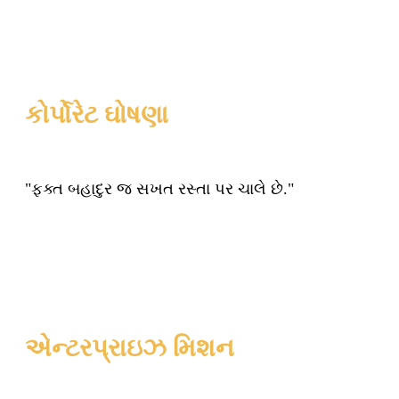
કોર્પોરેટ ઘોષણા
"ફક્ત બહાદુર જ સખત રસ્તા પર ચાલે છે."
એન્ટરપ્રાઇઝ મિશન