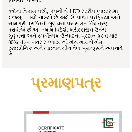
ફર્નિચર કેબિનેટ.
વર્ષોના વિકાસ પછી, કંપનીએ LED સ્ટ્રીપ લાઇટ્સમાં
મજબૂત પાયો નાખ્યો છે.અમે ઉત્પાદન પ્રક્રિયા અને
સામગ્રી પ્રાપ્તિની ગુણવત્તા પર સખત નિયંત્રણ
ધરાવીએ છીએ, તમામ વિદેશી ખરીદદારોને ઉચ્ચ
ગુણવત્તા અને સ્પર્ધાત્મક ઉત્પાદનો પ્રદાન કરવા માટે
80% લેમ્પ પાવર સપ્લાય ઓએસઆરએએમ,
ટ્રાઇડોનિક અને તાઇવાન મીન વેલ બ્રાન્ડ્સને અપનાવે
છે.
પ્રમાણપત્ર