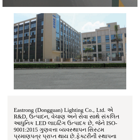
Eastrong (Dongguan) Lighting Co., Ltd. એ
R&D, ઉત્પાદન, વેચાણ અને સેવા સાથે સંકલિત
આધુનિક LED લાઇટિંગ ઉત્પાદક છે, જેને ISO-
9001:2015 ગુણવત્તા વ્યવસ્થાપન સિસ્ટમ
પ્રમાણપત્ર પ્રાપ્ત થાય છે.ફેક્ટરીની સ્થાપના