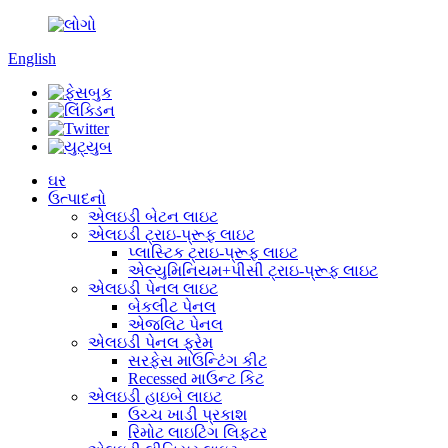
English
ઘર
ઉત્પાદનો
એલઇડી બેટન લાઇટ
એલઇડી ટ્રાઇ-પ્રૂફ લાઇટ
પ્લાસ્ટિક ટ્રાઇ-પ્રૂફ લાઇટ
એલ્યુમિનિયમ+પીસી ટ્રાઇ-પ્રૂફ લાઇટ
એલઇડી પેનલ લાઇટ
બેકલીટ પેનલ
એજલિટ પેનલ
એલઇડી પેનલ ફ્રેમ
સરફેસ માઉન્ટિંગ કીટ
Recessed માઉન્ટ કિટ
એલઇડી હાઇબે લાઇટ
ઉચ્ચ ખાડી પ્રકાશ
રિમોટ લાઇટિંગ લિફ્ટર