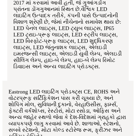
2017 માં કરવામાં આવી હતી, જે ગુઆંગડોંગ
પ્રાંતના ડોંગગુઆનમાં સ્થિત છે.
વૈશ્વિક LED
લાઇટિંગ ઉત્પાદક તરીકે, કંપની પાસે ઉત્પાદનોની
વિશાળ શ્રેણી છે, જેમાં નીચેનાનો સમાવેશ થાય છે:
LED પેનલ લાઇટ્સ, LED ટ્યુબ લાઇટ્સ, IP65
LED ટ્રાઇ-પ્રૂફ લાઇટ્સ, LED સ્ટ્રીપ લાઇટ્સ,
LED વિસ્ફોટ-પ્રૂફ લાઇટ્સ, LED શુદ્ધિકરણ
લાઇટ્સ, LED જંતુનાશક લાઇટ્સ, એલઇડી
ઇમરજન્સી લાઇટ્સ, એલઇડી યુવી લેમ્પ, એલઇડી
સીલિંગ લેમ્પ, હાઇ-બે લેમ્પ, હાઇ-બે લેમ્પ રિમોટ
ડિવાઇસ અને અન્ય લાઇટિંગ પ્રોડક્ટ્સ.
Eastrong LED લાઇટિંગ પ્રોડક્ટ્સ CE, ROHS અને
વોટરપ્રૂફ સર્ટિફિકેશન પાસ કરી ચૂક્યા છે, અને
શોપિંગ મોલ, સુવિધાની દુકાનો, વેરહાઉસીસ, ફાર્મ્સ,
ફેક્ટરી વર્કશોપ્સ, રેસ્ટોરાં, મોટા રસોડા, ઓફિસ અને
અન્ય જાહેર સ્થળો જેવા કે દેશ-વિદેશમાં ગ્રાહકો દ્વારા
વ્યાપકપણે લાગુ કરવામાં આવે છે. શાળાઓ, સ્ટેશનો,
સબવે સ્ટેશનો, મોટા કોલ્ડ સ્ટોરેજ રૂમ, ફ્રીઝર અને