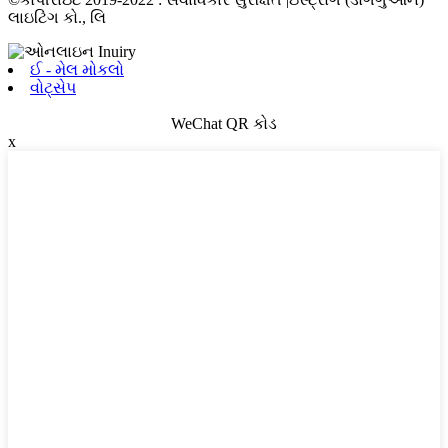
લાઇટિંગ કો., લિ
ઈ - મેલ મોકલો
વોટ્સેપ
WeChat QR કોડ
x