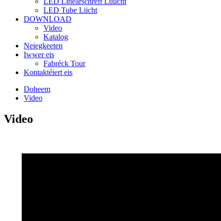
LED Linearschrëft Luucht
LED Tube Liicht
DOWNLOAD
Video
Katalog
Neiegkeeten
Iwwer eis
Fabréck Tour
Kontaktéiert eis
Doheem
Video
Video