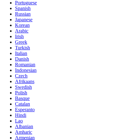
Portuguese
Spanish
Russian
Japanese
Korean
Arabic
Irish
Greek
Turkish
Italian
Danish
Romanian
Indonesian
Czech
Afrikaans
Swedish
Polish
Basque
Catalan
Esperanto
Hindi
Lao
Albanian
Amharic
Armenian