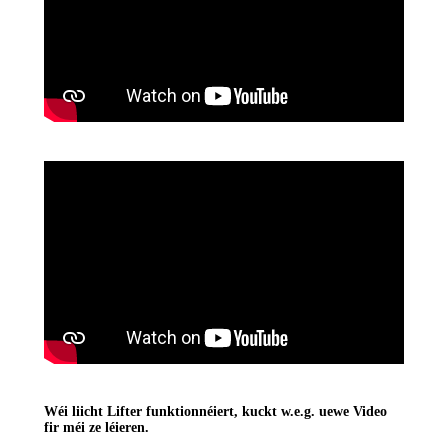
Wéi liicht Lifter funktionnéiert, kuckt w.e.g. uewe Video
fir méi ze léieren.