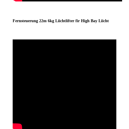
Fernsteuerung 22m 6kg Liichtlifter fir High Bay Liicht