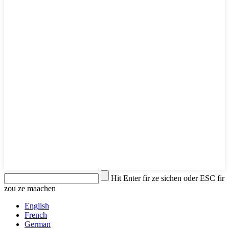
Hit Enter fir ze sichen oder ESC fir
zou ze maachen
English
French
German