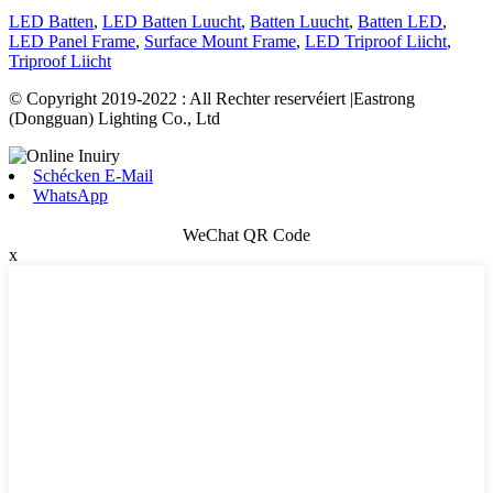
LED Batten
,
LED Batten Luucht
,
Batten Luucht
,
Batten LED
,
LED Panel Frame
,
Surface Mount Frame
,
LED Triproof Liicht
,
Triproof Liicht
© Copyright 2019-2022 : All Rechter reservéiert |Eastrong
(Dongguan) Lighting Co., Ltd
Schécken E-Mail
WhatsApp
WeChat QR Code
x