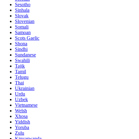
Sesotho
Sinhala
Slovak
Slovenian
Somali
Samoan
Scots Gaelic
Shona
Sindhi
Sundanese
Swahili
Tajik
Tamil
Telugu
Thai
Ukrainian
Urdu
Uzbek
Vietnamese
Welsh
Xhosa
Yiddish
Yoruba
Zulu
Kinyarwanda