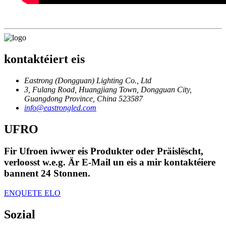
kontaktéiert eis
Eastrong (Dongguan) Lighting Co., Ltd
3, Fulang Road, Huangjiang Town, Dongguan City,
Guangdong Province, China 523587
info@eastrongled.com
UFRO
Fir Ufroen iwwer eis Produkter oder Präislëscht,
verloosst w.e.g. Är E-Mail un eis a mir kontaktéiere
bannent 24 Stonnen.
ENQUETE ELO
Sozial