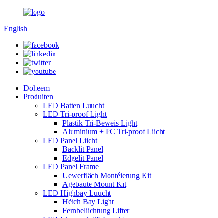
English
Doheem
Produiten
LED Batten Luucht
LED Tri-proof Light
Plastik Tri-Beweis Light
Aluminium + PC Tri-proof Liicht
LED Panel Liicht
Backlit Panel
Edgelit Panel
LED Panel Frame
Uewerfläch Montéierung Kit
Agebaute Mount Kit
LED Highbay Luucht
Héich Bay Light
Fernbeliichtung Lifter