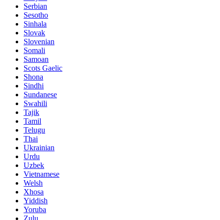
Serbian
Sesotho
Sinhala
Slovak
Slovenian
Somali
Samoan
Scots Gaelic
Shona
Sindhi
Sundanese
Swahili
Tajik
Tamil
Telugu
Thai
Ukrainian
Urdu
Uzbek
Vietnamese
Welsh
Xhosa
Yiddish
Yoruba
Zulu