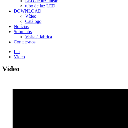
LED de luz linear
tubo de luz LED
DOWNLOAD
Vídeo
Catálogo
Notícias
Sobre nós
Visita à fábrica
Contate-nos
Lar
Vídeo
Vídeo