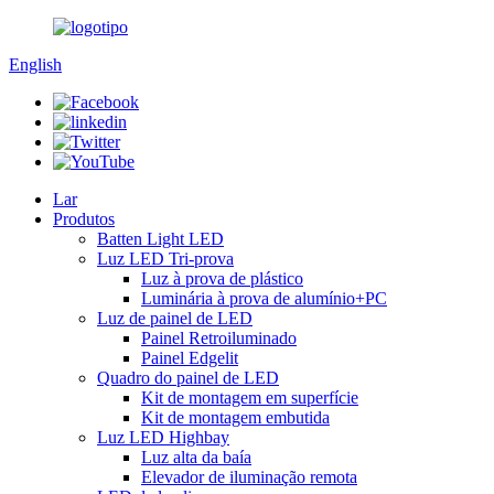
English
Lar
Produtos
Batten Light LED
Luz LED Tri-prova
Luz à prova de plástico
Luminária à prova de alumínio+PC
Luz de painel de LED
Painel Retroiluminado
Painel Edgelit
Quadro do painel de LED
Kit de montagem em superfície
Kit de montagem embutida
Luz LED Highbay
Luz alta da baía
Elevador de iluminação remota