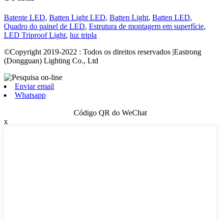
Batente LED
,
Batten Light LED
,
Batten Light
,
Batten LED
,
Quadro do painel de LED
,
Estrutura de montagem em superfície
,
LED Triproof Light
,
luz tripla
©Copyright 2019-2022 : Todos os direitos reservados |Eastrong
(Dongguan) Lighting Co., Ltd
Enviar email
Whatsapp
Código QR do WeChat
x