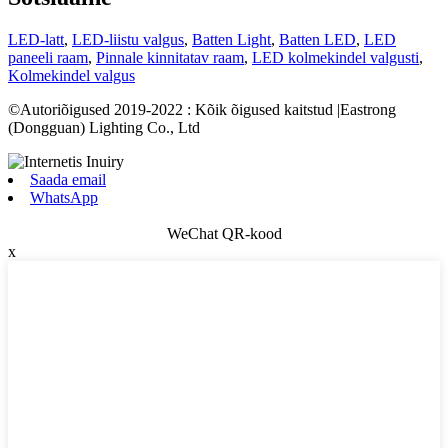
LED-latt
,
LED-liistu valgus
,
Batten Light
,
Batten LED
,
LED
paneeli raam
,
Pinnale kinnitatav raam
,
LED kolmekindel valgusti
,
Kolmekindel valgus
©Autoriõigused 2019-2022 : Kõik õigused kaitstud |Eastrong
(Dongguan) Lighting Co., Ltd
Saada email
WhatsApp
WeChat QR-kood
x