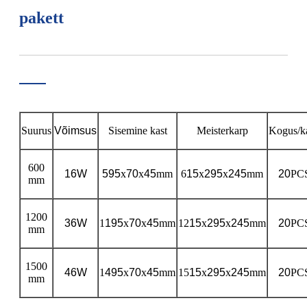
pakett
Suurus
Võimsus
Sisemine kast
Meisterkarp
Kogus/k
600
16W
595
x
70
x
45
mm
6
15
x
295
x
245
mm
20
PC
mm
1200
36W
1
195
x
70
x
45
mm
12
15
x
295
x
245
mm
20
PC
mm
1500
46W
1
495
x
70
x
45
mm
15
15
x
295
x
245
mm
20
PC
mm