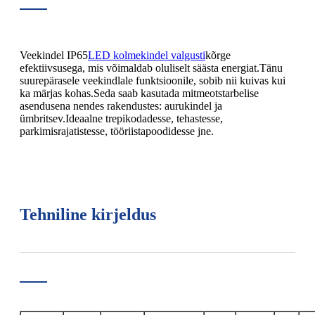
Veekindel IP65
LED kolmekindel valgusti
kõrge
efektiivsusega, mis võimaldab oluliselt säästa energiat.Tänu
suurepärasele veekindlale funktsioonile, sobib nii kuivas kui
ka märjas kohas.Seda saab kasutada mitmeotstarbelise
asendusena nendes rakendustes: aurukindel ja
ümbritsev.Ideaalne trepikodadesse, tehastesse,
parkimisrajatistesse, tööriistapoodidesse jne.
Tehniline kirjeldus