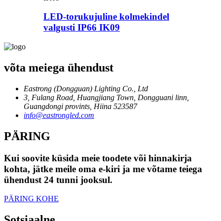
LED-torukujuline kolmekindel
valgusti IP66 IK09
võta meiega ühendust
Eastrong (Dongguan) Lighting Co., Ltd
3, Fulang Road, Huangjiang Town, Dongguani linn,
Guangdongi provints, Hiina 523587
info@eastrongled.com
PÄRING
Kui soovite küsida meie toodete või hinnakirja
kohta, jätke meile oma e-kiri ja me võtame teiega
ühendust 24 tunni jooksul.
PÄRING KOHE
Sotsiaalne