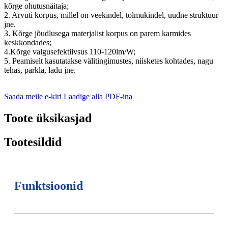
kõrge ohutusnäitaja;
2. Arvuti korpus, millel on veekindel, tolmukindel, uudne struktuur
jne.
3. Kõrge jõudlusega materjalist korpus on parem karmides
keskkondades;
4.Kõrge valgusefektiivsus 110-120lm/W;
5. Peamiselt kasutatakse välitingimustes, niisketes kohtades, nagu
tehas, parkla, ladu jne.
Saada meile e-kiri
Laadige alla PDF-ina
Toote üksikasjad
Tootesildid
Funktsioonid