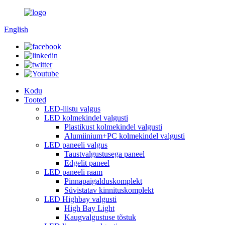
English
Kodu
Tooted
LED-liistu valgus
LED kolmekindel valgusti
Plastikust kolmekindel valgusti
Alumiinium+PC kolmekindel valgusti
LED paneeli valgus
Taustvalgustusega paneel
Edgelit paneel
LED paneeli raam
Pinnapaigalduskomplekt
Süvistatav kinnituskomplekt
LED Highbay valgusti
High Bay Light
Kaugvalgustuse tõstuk