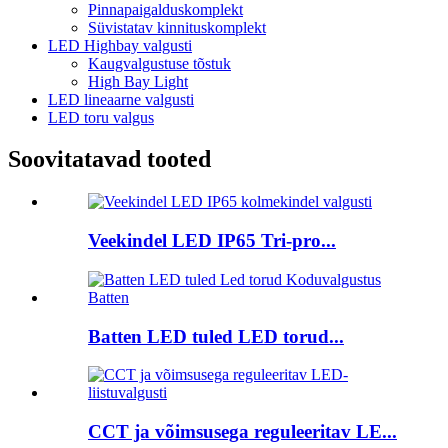
Pinnapaigalduskomplekt
Süvistatav kinnituskomplekt
LED Highbay valgusti
Kaugvalgustuse tõstuk
High Bay Light
LED lineaarne valgusti
LED toru valgus
Soovitatavad tooted
Veekindel LED IP65 Tri-pro...
Batten LED tuled LED torud...
CCT ja võimsusega reguleeritav LE...