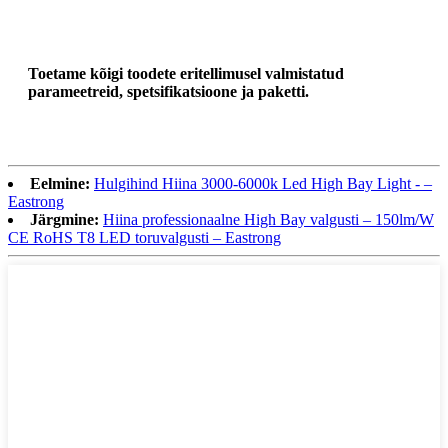
Toetame kõigi toodete eritellimusel valmistatud
parameetreid, spetsifikatsioone ja paketti.
Eelmine:
Hulgihind Hiina 3000-6000k Led High Bay Light - –
Eastrong
Järgmine:
Hiina professionaalne High Bay valgusti – 150lm/W
CE RoHS T8 LED toruvalgusti – Eastrong