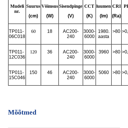
Mudeli
Suurus
Võimsus
Sisendpinge
CCT
luumen
CRI
P
nr.
(cm)
(W)
(V)
(K)
(lm)
(Ra)
TP011-
60
18
AC200-
3000-
1980.
>80
>0
06C018
240
6000
aasta
TP011-
120
36
AC200-
3000-
3960
>80
>0
12C036
240
6000
TP011-
150
46
AC200-
3000-
5060
>80
>0
15C046
240
6000
Mõõtmed