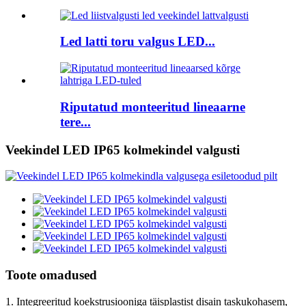
Led latti toru valgus LED...
Riputatud monteeritud lineaarne
tere...
Veekindel LED IP65 kolmekindel valgusti
Toote omadused
1. Integreeritud koekstrusiooniga täisplastist disain taskukohasem,