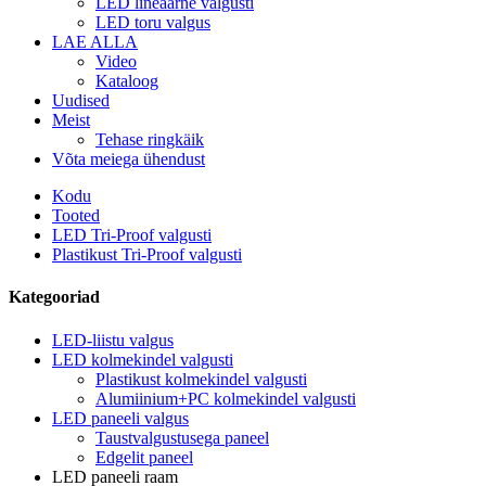
LED lineaarne valgusti
LED toru valgus
LAE ALLA
Video
Kataloog
Uudised
Meist
Tehase ringkäik
Võta meiega ühendust
Kodu
Tooted
LED Tri-Proof valgusti
Plastikust Tri-Proof valgusti
Kategooriad
LED-liistu valgus
LED kolmekindel valgusti
Plastikust kolmekindel valgusti
Alumiinium+PC kolmekindel valgusti
LED paneeli valgus
Taustvalgustusega paneel
Edgelit paneel
LED paneeli raam