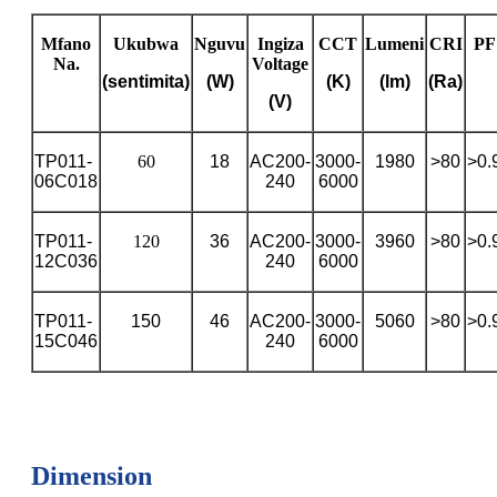
Mfano
Ukubwa
Nguvu
Ingiza
CCT
Lumeni
CRI
PF
Na.
Voltage
(sentimita)
(W)
(K)
(lm)
(Ra)
(V)
TP011-
60
18
AC200-
3000-
1980
>80
>0.
06C018
240
6000
TP011-
120
36
AC200-
3000-
3960
>80
>0.
12C036
240
6000
TP011-
150
46
AC200-
3000-
5060
>80
>0.
15C046
240
6000
Dimension