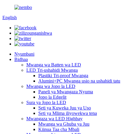
English
Nyumbani
Bidhaa
Mwanga wa Batten wa LED
LED Tri-ushahidi Mwanga
Plastiki Tri-proof Mwanga
Alumini+PC Mwanga usio na ushahidi tatu
Mwanga wa Jopo la LED
Paneli ya Mwangaza Nyuma
Jopo la Edgelit
Sura ya Jopo la LED
Seti ya Kuweka Juu ya Uso
Seti ya Mlima iliyowekwa tena
Mwangaza wa LED Highbay
Mwanga wa Ghuba ya Juu
Kiinua Taa cha Mbali