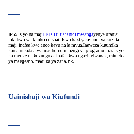
IP65 isiyo na maji
LED Tri-ushahidi mwanga
yenye ufanisi
mkubwa wa kuokoa nishati.Kwa kazi yake bora ya kuzuia
maji, inafaa kwa eneo kavu na la mvua.Inaweza kutumika
kama mbadala wa madhumuni mengi ya programu hizi: isiyo
na mvuke na kuzunguka.Inafaa kwa ngazi, viwanda, miundo
ya maegesho, maduka ya zana, nk.
Uainishaji wa Kiufundi