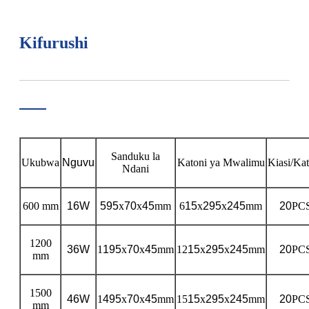
Kifurushi
Sanduku la
Ukubwa
Nguvu
Katoni ya Mwalimu
Kiasi/Kat
Ndani
600 mm
16W
595
x
70
x
45
mm
6
15
x
295
x
245
mm
20
PC
1200
36W
1
195
x
70
x
45
mm
12
15
x
295
x
245
mm
20
PC
mm
1500
46W
1
495
x
70
x
45
mm
15
15
x
295
x
245
mm
20
PC
mm