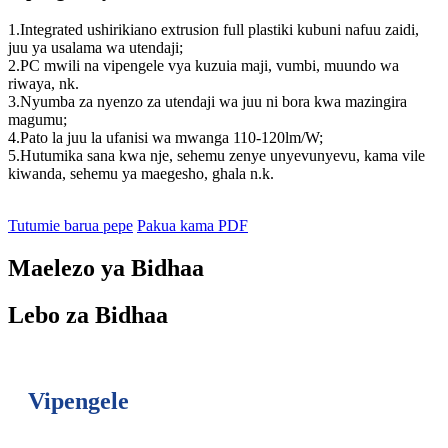
1.Integrated ushirikiano extrusion full plastiki kubuni nafuu zaidi,
juu ya usalama wa utendaji;
2.PC mwili na vipengele vya kuzuia maji, vumbi, muundo wa
riwaya, nk.
3.Nyumba za nyenzo za utendaji wa juu ni bora kwa mazingira
magumu;
4.Pato la juu la ufanisi wa mwanga 110-120lm/W;
5.Hutumika sana kwa nje, sehemu zenye unyevunyevu, kama vile
kiwanda, sehemu ya maegesho, ghala n.k.
Tutumie barua pepe
Pakua kama PDF
Maelezo ya Bidhaa
Lebo za Bidhaa
Vipengele