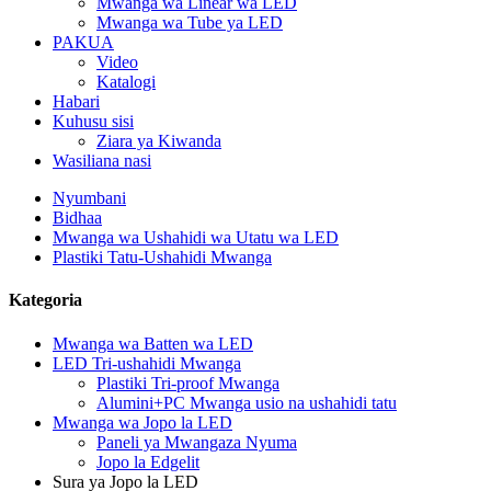
Mwanga wa Linear wa LED
Mwanga wa Tube ya LED
PAKUA
Video
Katalogi
Habari
Kuhusu sisi
Ziara ya Kiwanda
Wasiliana nasi
Nyumbani
Bidhaa
Mwanga wa Ushahidi wa Utatu wa LED
Plastiki Tatu-Ushahidi Mwanga
Kategoria
Mwanga wa Batten wa LED
LED Tri-ushahidi Mwanga
Plastiki Tri-proof Mwanga
Alumini+PC Mwanga usio na ushahidi tatu
Mwanga wa Jopo la LED
Paneli ya Mwangaza Nyuma
Jopo la Edgelit
Sura ya Jopo la LED