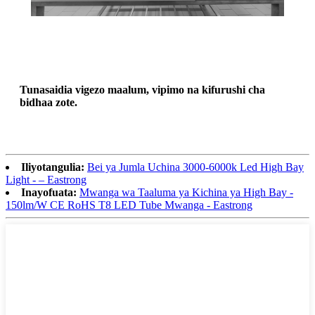
Tunasaidia vigezo maalum, vipimo na kifurushi cha
bidhaa zote.
Iliyotangulia:
Bei ya Jumla Uchina 3000-6000k Led High Bay
Light - – Eastrong
Inayofuata:
Mwanga wa Taaluma ya Kichina ya High Bay -
150lm/W CE RoHS T8 LED Tube Mwanga - Eastrong