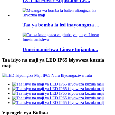
CCT na Power Adjustable LE...
Taa ya bomba la led inayoongoza ...
Umesimamishwa Linear hujambo...
Taa isiyo na maji ya LED IP65 isiyoweza kuzuia
maji
Vipengele vya Bidhaa