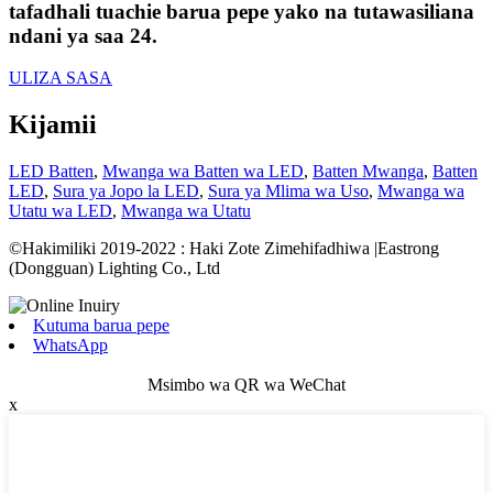
tafadhali tuachie barua pepe yako na tutawasiliana
ndani ya saa 24.
ULIZA SASA
Kijamii
LED Batten
,
Mwanga wa Batten wa LED
,
Batten Mwanga
,
Batten
LED
,
Sura ya Jopo la LED
,
Sura ya Mlima wa Uso
,
Mwanga wa
Utatu wa LED
,
Mwanga wa Utatu
©Hakimiliki 2019-2022 : Haki Zote Zimehifadhiwa |Eastrong
(Dongguan) Lighting Co., Ltd
Kutuma barua pepe
WhatsApp
Msimbo wa QR wa WeChat
x