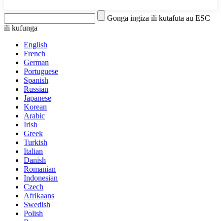
Gonga ingiza ili kutafuta au ESC
ili kufunga
English
French
German
Portuguese
Spanish
Russian
Japanese
Korean
Arabic
Irish
Greek
Turkish
Italian
Danish
Romanian
Indonesian
Czech
Afrikaans
Swedish
Polish