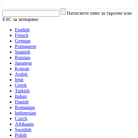
Натиснете enter за търсене или
ESC за затваряне
English
French
German
Portuguese
Spanish
Russian
Japanese
Korean
Arabic
Irish
Greek
Turkish
Italian
Danish
Romanian
Indonesian
Czech
Afrikaans
Swedish
Polish