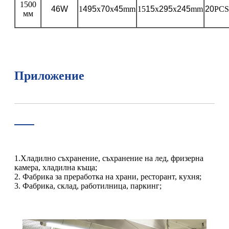
1500
46W
1
495
x
70
x
45
mm
15
15
x
295
x
245
mm
20
PCS
мм
Приложение
1.Хладилно съхранение, съхранение на лед, фризерна
камера, хладилна къща;
2. Фабрика за преработка на храни, ресторант, кухня;
3. Фабрика, склад, работилница, паркинг;