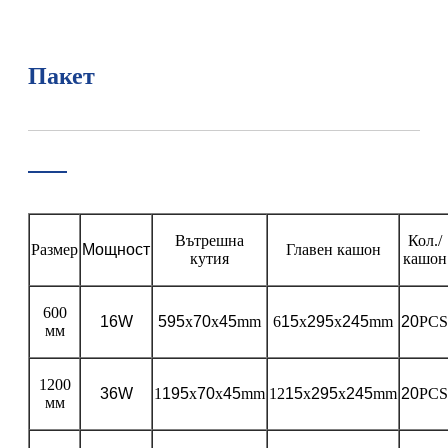
Пакет
Вътрешна
Кол./
Размер
Мощност
Главен кашон
кутия
кашон
600
16W
595
x
70
x
45
mm
6
15
x
295
x
245
mm
20
PCS
мм
1200
36W
1
195
x
70
x
45
mm
12
15
x
295
x
245
mm
20
PCS
мм