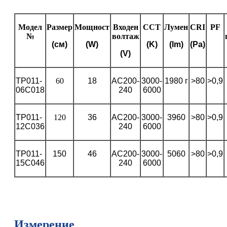
Модел
Размер
Мощност
Входен
CCT
Лумен
CRI
PF
№
волтаж
(см)
(W)
(K)
(lm)
(Ра)
(V)
TP011-
60
18
AC200-
3000-
1980 г
>80
>0,9
06C018
240
6000
TP011-
120
36
AC200-
3000-
3960
>80
>0,9
12C036
240
6000
TP011-
150
46
AC200-
3000-
5060
>80
>0,9
15C046
240
6000
Измерение