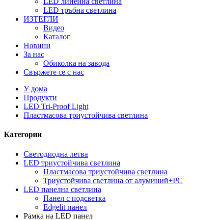
LED линейна светлина
LED тръбна светлина
ИЗТЕГЛИ
Видео
Каталог
Новини
За нас
Обиколка на завода
Свържете се с нас
У дома
Продукти
LED Tri-Proof Light
Пластмасова триустойчива светлина
Категории
Светодиодна летва
LED триустойчива светлина
Пластмасова триустойчива светлина
Триустойчива светлина от алуминий+PC
LED панелна светлина
Панел с подсветка
Edgelit панел
Рамка на LED панел