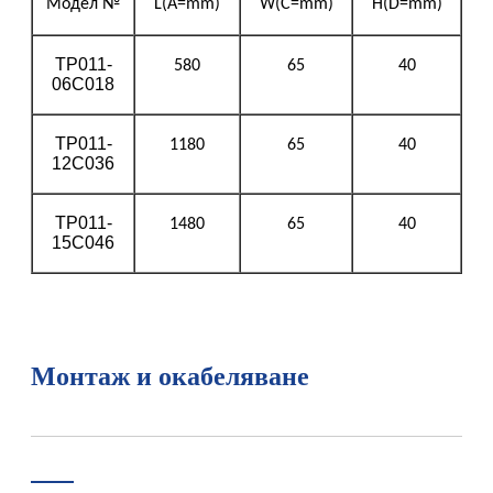
Модел №
L(A=mm)
W(C=mm)
H(D=mm)
TP011-
580
65
40
06C018
TP011-
1180
65
40
12C036
TP011-
1480
65
40
15C046
Монтаж и окабеляване