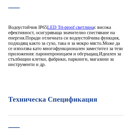
Водоустойчив IP65
LED Tri-proof светлина
с висока
ефективност, осигуряваща значително спестяване на
енергия.Поради отличната си водоустойчива функция,
подходящ както за сухо, така и за мокро място.Може да
се използва като многофункционален заместител за тези
приложения: паронепроницаем и обгръщащ.Идеален за
стълбищни клетки, фабрики, паркинги, магазини за
инструменти и др.
Техническа Спецификация