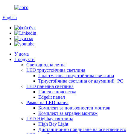
English
У дома
Продукти
Светодиодна летва
LED триустойчива светлина
Пластмасова триустойчива светлина
Триустойчива светлина от алуминий+PC
LED панелна светлина
Панел с подсветка
Edgelit панел
Рамка на LED панел
Комплект за повърхностен монтаж
Комплект за вграден монтаж
LED Highbay светлина
High Bay Light
Дистанционно повдигане на осветлението