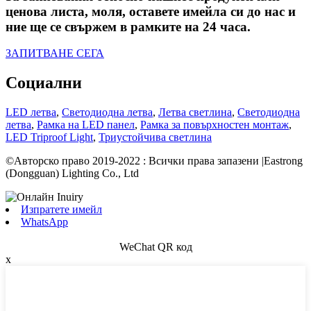
ценова листа, моля, оставете имейла си до нас и
ние ще се свържем в рамките на 24 часа.
ЗАПИТВАНЕ СЕГА
Социални
LED летва
,
Светодиодна летва
,
Летва светлина
,
Светодиодна
летва
,
Рамка на LED панел
,
Рамка за повърхностен монтаж
,
LED Triproof Light
,
Триустойчива светлина
©Авторско право 2019-2022 : Всички права запазени |Eastrong
(Dongguan) Lighting Co., Ltd
Изпратете имейл
WhatsApp
WeChat QR код
x