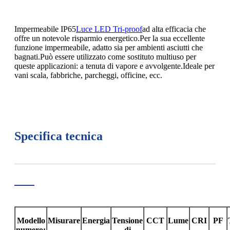
Impermeabile IP65
Luce LED Tri-proof
ad alta efficacia che
offre un notevole risparmio energetico.Per la sua eccellente
funzione impermeabile, adatto sia per ambienti asciutti che
bagnati.Può essere utilizzato come sostituto multiuso per
queste applicazioni: a tenuta di vapore e avvolgente.Ideale per
vani scala, fabbriche, parcheggi, officine, ecc.
Specifica tecnica
Modello
Misurare
Energia
Tensione
CCT
Lume
CRI
PF
numero:
di