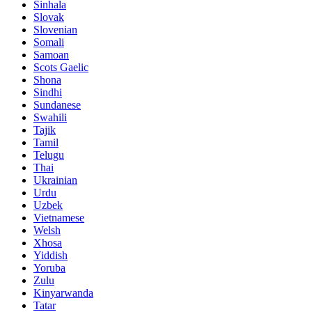
Sinhala
Slovak
Slovenian
Somali
Samoan
Scots Gaelic
Shona
Sindhi
Sundanese
Swahili
Tajik
Tamil
Telugu
Thai
Ukrainian
Urdu
Uzbek
Vietnamese
Welsh
Xhosa
Yiddish
Yoruba
Zulu
Kinyarwanda
Tatar