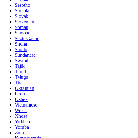
Sesotho
Sinhala
Slovak
Slovenian
Somali
Samoan
Scots Gaelic
Shona
Sindhi
Sundanese
Swahili
Tajik
Tamil
Telugu
Thai
Ukrainian
Urdu
Uzbek
Vietnamese
Welsh
Xhosa
Yiddish
Yoruba
Zulu