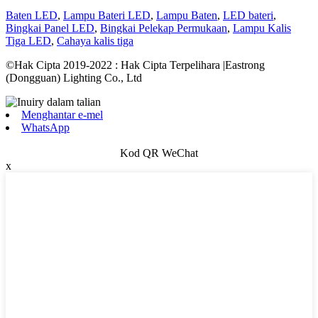
Baten LED
,
Lampu Bateri LED
,
Lampu Baten
,
LED bateri
,
Bingkai Panel LED
,
Bingkai Pelekap Permukaan
,
Lampu Kalis
Tiga LED
,
Cahaya kalis tiga
©Hak Cipta 2019-2022 : Hak Cipta Terpelihara |Eastrong
(Dongguan) Lighting Co., Ltd
Menghantar e-mel
WhatsApp
Kod QR WeChat
x