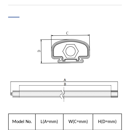
Model No.
L(A=mm)
W(C=mm)
H(D=mm)