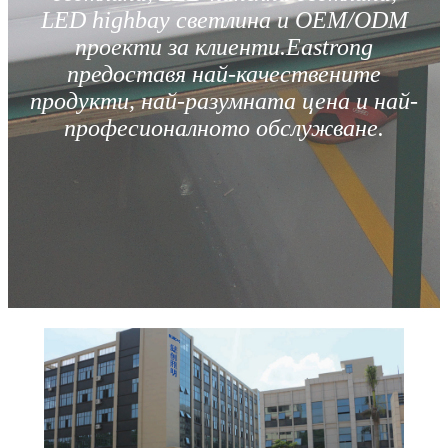
LED highbay светлина и OEM/ODM
проекти за клиенти.Eastrong
предоставя най-качествените
продукти, най-разумната цена и най-
професионалното обслужване.