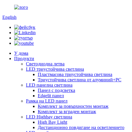
English
У дома
Продукти
Светодиодна летва
LED триустойчива светлина
Пластмасова триустойчива светлина
Триустойчива светлина от алуминий+PC
LED панелна светлина
Панел с подсветка
Edgelit панел
Рамка на LED панел
Комплект за повърхностен монтаж
Комплект за вграден монтаж
LED Highbay светлина
High Bay Light
Дистанционно повдигане на осветлението