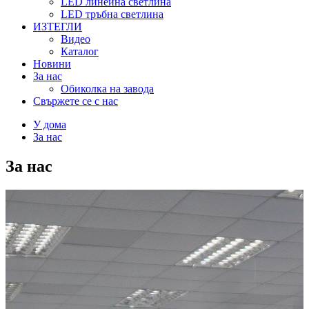
LED линейна светлина
LED тръбна светлина
ИЗТЕГЛИ
Видео
Каталог
Новини
За нас
Обиколка на завода
Свържете се с нас
У дома
За нас
За нас