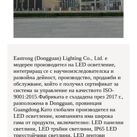
Eastrong (Dongguan) Lighting Co., Ltd. е
модерен производител на LED осветление,
интегриращ се с научноизследователска и
развойна дейност, производство, продажби и
обслужване, който е получил сертификат за
система за управление на качеството ISO-
9001:2015.Фабриката е създадена през 2017 г.,
разположена в Dongguan, провинция
Guangdong.
Като глобален производител на
LED осветление, компанията има широка
гама от продукти, включително: LED панелни
светлини, LED тръбни светлини, IP65 LED
триустойчиви светлини, LED лентови