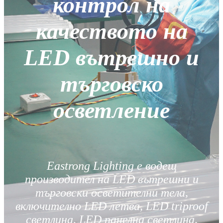
контрол на
качеството на
LED вътрешно и
търговско
осветление
Eastrong Lighting е водещ
производител на LED вътрешни и
търговски осветителни тела,
включително LED летва, LED triproof
светлина, LED панелна светлина,