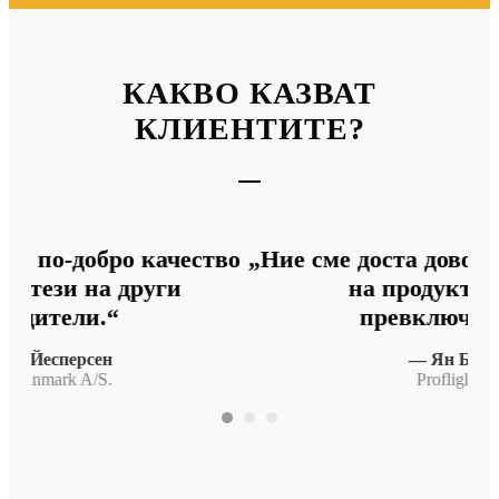
КАКВО КАЗВАТ
КЛИЕНТИТЕ?
тво
„Ние сме доста доволни от качеството
на продукта и от dip
и
превключвателя.“
н
— Ян Бобнер
Proflight AG