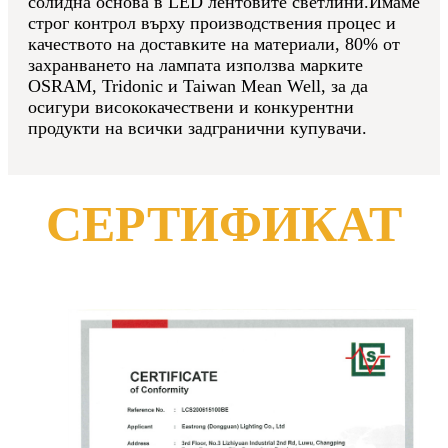
солидна основа в LED лентовите светлини.Имаме
строг контрол върху производствения процес и
качеството на доставките на материали, 80% от
захранването на лампата използва марките
OSRAM, Tridonic и Taiwan Mean Well, за да
осигури висококачествени и конкурентни
продукти на всички задгранични купувачи.
СЕРТИФИКАТ