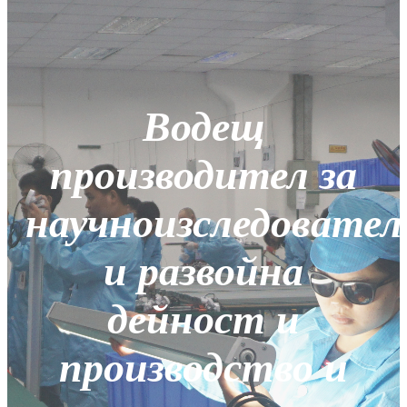
Водещ
производител за
научноизследовател
и развойна
дейност и
производство и