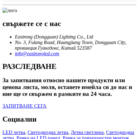
свържете се с нас
Eastrong (Dongguan) Lighting Co., Ltd
No. 3, Fulang Road, Huangjiang Town, Dongguan City,
провинция Гуангдонг, Китай 523587
info@eastrongled.com
РАЗСЛЕДВАНЕ
За запитвания относно нашите продукти или
ценова листа, моля, оставете имейла си до нас и
ние ще се свържем в рамките на 24 часа.
ЗАПИТВАНЕ СЕГА
Социални
LED летва
,
Светодиодна летва
,
Летва светлина
,
Светодиодна
летва
,
Рамка на LED панел
,
Рамка за повърхностен монтаж
,