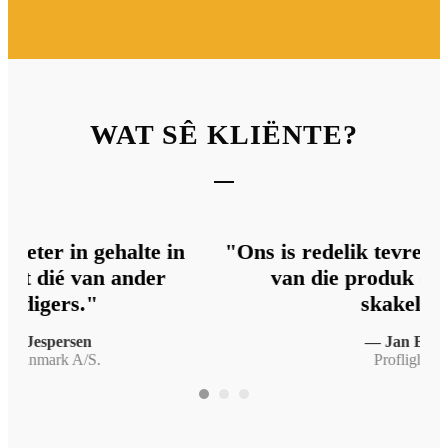
WAT SÊ KLIËNTE?
"Ons is redelik tevrede met die kwaliteit
"O
van die produk en met die dip-
bai
skakelaar."
— Jan Bobner
Proflight AG