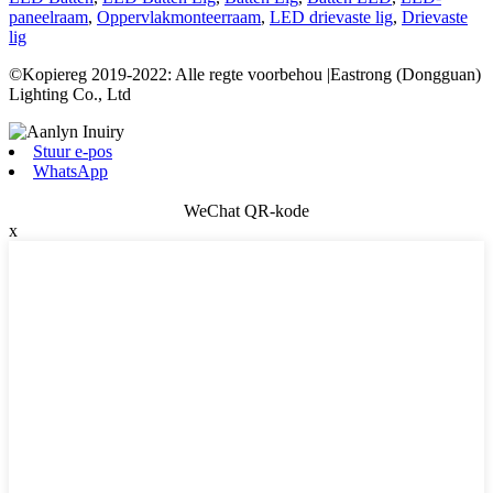
paneelraam
,
Oppervlakmonteerraam
,
LED drievaste lig
,
Drievaste
lig
©Kopiereg 2019-2022: Alle regte voorbehou |Eastrong (Dongguan)
Lighting Co., Ltd
Stuur e-pos
WhatsApp
WeChat QR-kode
x