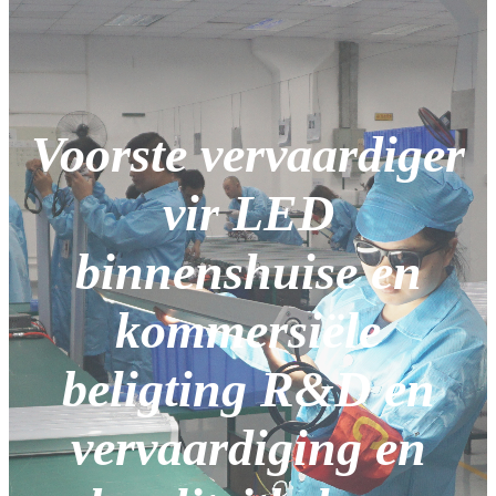
Voorste vervaardiger
vir LED
binnenshuise en
kommersiële
beligting R&D en
vervaardiging en