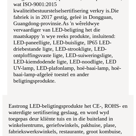
wat ISO-9001:2015
kwaliteitbestuurstelselsertifisering verkry is.Die
fabriek is in 2017 gestig, geleë in Dongguan,
Guangdong-provinsie.
As 'n wêreldwye
vervaardiger van LED-beligting het die
maatskappy 'n wye reeks produkte, insluitend:
LED-paneelligte, LED-buisligte, IP65 LED-
driebestande ligte, LED-strookligte, LED-
ontploffingsvaste ligte, LED-suiweringsligte,
LED-kiemdodende ligte, LED-noodligte, LED
UV-lamp, LED-plafonlamp, hoë-baai-lamp, hoë-
baai-lamp-afgeleë toestel en ander
beligtingsprodukte.
Eastrong LED-beligtingsprodukte het CE-, ROHS- en
waterdigte sertifisering geslaag, en word wyd
toegepas deur kliënte tuis en in die buiteland in
winkelsentrums, geriefswinkels, pakhuise, plase,
fabriekswerkswinkels, restaurante, groot kombuise,