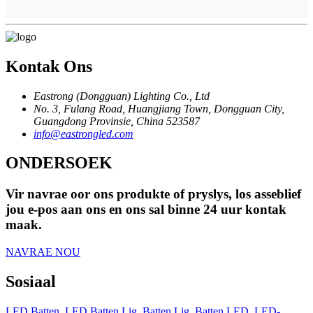
Kontak Ons
Eastrong (Dongguan) Lighting Co., Ltd
No. 3, Fulang Road, Huangjiang Town, Dongguan City,
Guangdong Provinsie, China 523587
info@eastrongled.com
ONDERSOEK
Vir navrae oor ons produkte of pryslys, los asseblief
jou e-pos aan ons en ons sal binne 24 uur kontak
maak.
NAVRAE NOU
Sosiaal
LED Batten
,
LED Batten Lig
,
Batten Lig
,
Batten LED
,
LED-