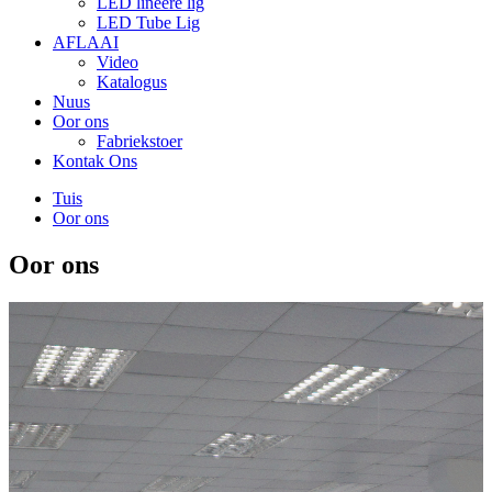
LED lineêre lig
LED Tube Lig
AFLAAI
Video
Katalogus
Nuus
Oor ons
Fabriekstoer
Kontak Ons
Tuis
Oor ons
Oor ons