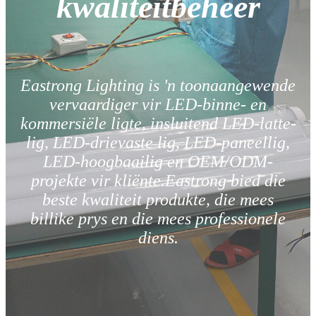
kwaliteitbeheer
Eastrong Lighting is 'n toonaangewende
vervaardiger vir LED-binne- en
kommersiële ligte, insluitend LED-latte-
lig, LED-drievaste lig, LED-paneellig,
LED-hoogbaailig en OEM/ODM-
projekte vir kliënte.Eastrong bied die
beste kwaliteit produkte, die mees
billike prys en die mees professionele
diens.