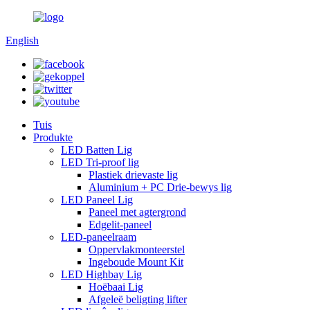
English
Tuis
Produkte
LED Batten Lig
LED Tri-proof lig
Plastiek drievaste lig
Aluminium + PC Drie-bewys lig
LED Paneel Lig
Paneel met agtergrond
Edgelit-paneel
LED-paneelraam
Oppervlakmonteerstel
Ingeboude Mount Kit
LED Highbay Lig
Hoëbaai Lig
Afgeleë beligting lifter