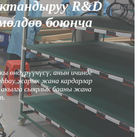
ыктандыруу R&D
мөлдөө боюнча
ү
кы өндүрүүчүсү, анын ичинде
ghbay жарык жана кардарлар
 акылга сыярлык бааны жана
т.