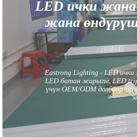
LED ички жана
жана өндүрүш
Eastrong Lighting - LED ич
LED батан жарыгы, LED tri
үчүн OEM/ODM долбоорлору.
э