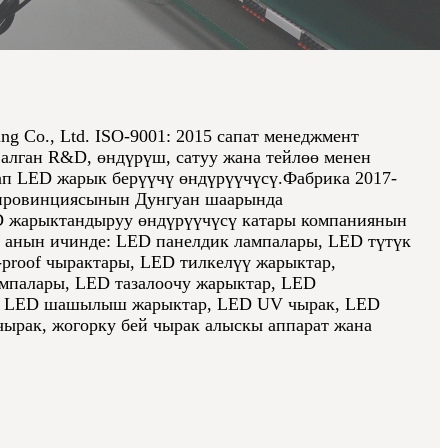
ing Co., Ltd. ISO-9001: 2015 сапат менеджмент
алган R&D, өндүрүш, сатуу жана тейлөө менен
ап LED жарык берүүчү өндүрүүчүсү.Фабрика 2017-
 провинциясынын Дунгуан шаарында
 жарыктандыруу өндүрүүчүсү катары компаниянын
, анын ичинде: LED панелдик лампалары, LED түтүк
-proof чырактары, LED тилкелүү жарыктар,
мпалары, LED тазалоочу жарыктар, LED
, LED шашылыш жарыктар, LED UV чырак, LED
чырак, жогорку бей чырак алыскы аппарат жана