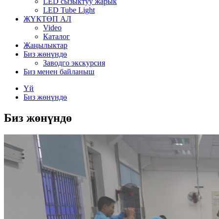
LED сызыктуу жарык
LED Tube Light
ЖҮКТӨП АЛ
Video
Каталог
Жаңылыктар
Биз жөнүндө
Заводго экскурсия
Биз менен байланыш
Үй
Биз жөнүндө
Биз жөнүндө