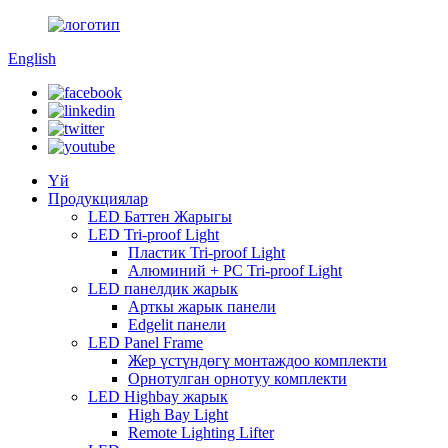
English
Үй
Продукциялар
LED Баттен Жарыгы
LED Tri-proof Light
Пластик Tri-proof Light
Алюминий + PC Tri-proof Light
LED панелдик жарык
Арткы жарык панели
Edgelit панели
LED Panel Frame
Жер үстүндөгү монтаждоо комплекти
Орнотулган орнотуу комплекти
LED Highbay жарык
High Bay Light
Remote Lighting Lifter