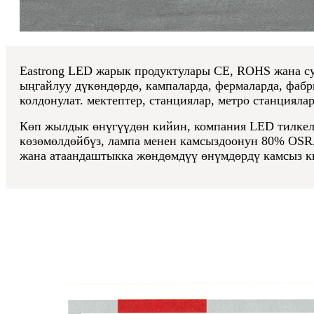
Eastrong LED жарык продуктулары CE, ROHS жана суу
ыңгайлуу дүкөндөрдө, кампаларда, фермаларда, фабр
колдонулат. мектептер, станциялар, метро станциял
Көп жылдык өнүгүүдөн кийин, компания LED тилкелү
көзөмөлдөйбүз, лампа менен камсыздоонун 80% OSRAM
жана атаандаштыкка жөндөмдүү өнүмдөрдү камсыз к