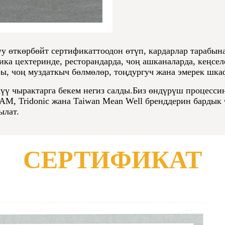
 өткөрбөйт сертификаттоодон өтүп, кардарлар тарабына
ика цехтеринде, ресторандарда, чоң ашканаларда, кеңсе
ары, чоң муздаткыч бөлмөлөр, тоңдургуч жана эмерек шка
ү чырактарга бекем негиз салды.Биз өндүрүш процессин
, Tridonic жана Taiwan Mean Well бренддерин бардык ч
ылат.
СЕРТИФИКАТ