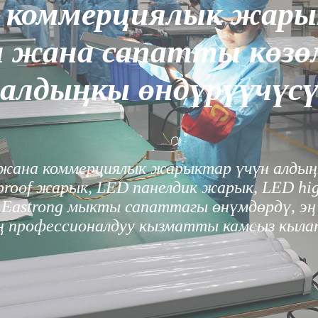
 коммерциялык жар
 жана сапатты көзө
алдыңкы өндүрүүчүс
ки жана коммерциялык жарыктар үчүн алдың
proof жарык, LED панелдик жарык, LED hi
Eastrong мыкты сапаттагы өнүмдөрдү, эң
ң профессионалдуу кызматты камсыз кыла