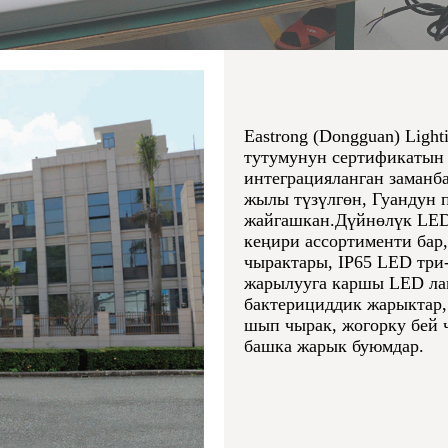
Eastrong (Dongguan) Light
тутумунун сертификатын 
интеграцияланган заманб
жылы түзүлгөн, Гуандун
жайгашкан.
Дүйнөлүк LED
кеңири ассортименти бар
чырактары, IP65 LED три
жарылууга каршы LED ла
бактерициддик жарыктар
шып чырак, жогорку бей 
башка жарык буюмдар.