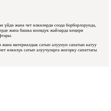
н үйдө жана чет өлкөлөрдө соода борборлорунда,
лерде жана башка коомдук жайларда кеңири
фтары.
 жана материалдык сатып алуунун сапатын катуу
ет өлкөлүк сатып алуучуларга жогорку сапаттагы