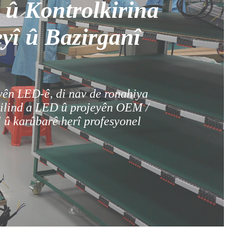
 û Kontrolkirina
yî û Bazirganî
 yên LED-ê, di nav de ronahiya
bilind a LED û projeyên OEM /
 û karûbarê herî profesyonel