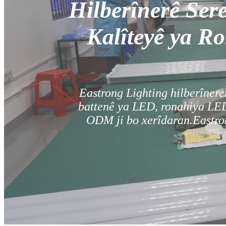
Hilberînerê Ser
Kalîteyê ya R
Eastrong Lighting hilberînere
battenê ya LED, ronahiya LED
ODM ji bo xerîdaran.Eastron