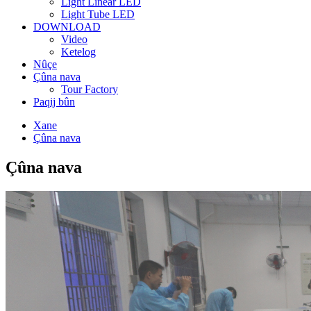
Light Linear LED
Light Tube LED
DOWNLOAD
Video
Ketelog
Nûçe
Çûna nava
Tour Factory
Paqij bûn
Xane
Çûna nava
Çûna nava