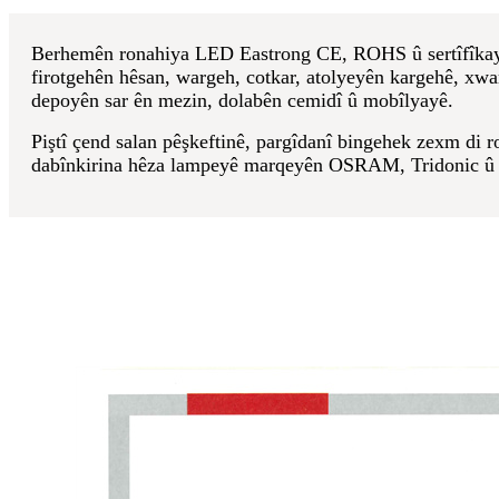
Berhemên ronahiya LED Eastrong CE, ROHS û sertîfîkaya bê
firotgehên hêsan, wargeh, cotkar, atolyeyên kargehê, xwa
depoyên sar ên mezin, dolabên cemidî û mobîlyayê.
Piştî çend salan pêşkeftinê, pargîdanî bingehek zexm di r
dabînkirina hêza lampeyê marqeyên OSRAM, Tridonic û Tay