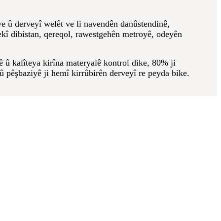
e û derveyî welêt ve li navendên danûstendinê,
ekî dibistan, qereqol, rawestgehên metroyê, odeyên
ê û kalîteya kirîna materyalê kontrol dike, 80% ji
pêşbaziyê ji hemî kirrûbirên derveyî re peyda bike.