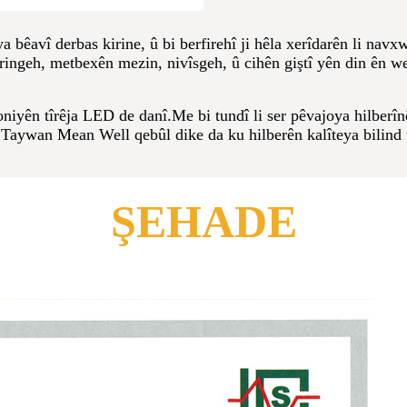
avî derbas kirine, û bi berfirehî ji hêla xerîdarên li navxw
ringeh, metbexên mezin, nivîsgeh, û cihên giştî yên din ên w
oniyên tîrêja LED de danî.Me bi tundî li ser pêvajoya hilberîn
wan Mean Well qebûl dike da ku hilberên kalîteya bilind û 
ŞEHADE