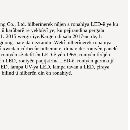
ng Co., Ltd. hilberînerek nûjen a ronahiya LED-ê ye ku
n û karûbarê re yekbûyî ye, ku pejirandina pergala
1: 2015 wergirtiye.Kargeh di sala 2017-an de, li
dong, hate damezrandin.
Wekî hilberînerek ronahiya
 xwedan cûrbecûr hilberan e, di nav de: roniyên panelê
roniyên sê-delîl ên LED-ê yên IP65, roniyên tîrêjên
lên LED, roniyên paqijkirina LED-ê, roniyên germkujî
LED, lampa UV-ya LED, lampa tavan a LED, çiraya
 bilind û hilberên din ên ronahiyê.