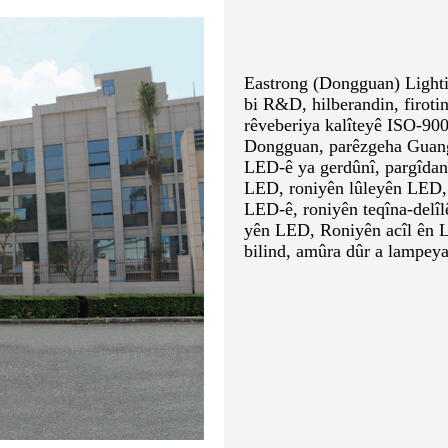
Eastrong (Dongguan) Lighti
bi R&D, hilberandin, firoti
rêveberiya kalîteyê ISO-900
Dongguan, parêzgeha Guang
LED-ê ya gerdûnî, pargîdanî
LED, roniyên lûleyên LED, 
LED-ê, roniyên teqîna-delî
yên LED, Roniyên acîl ên 
bilind, amûra dûr a lampeya