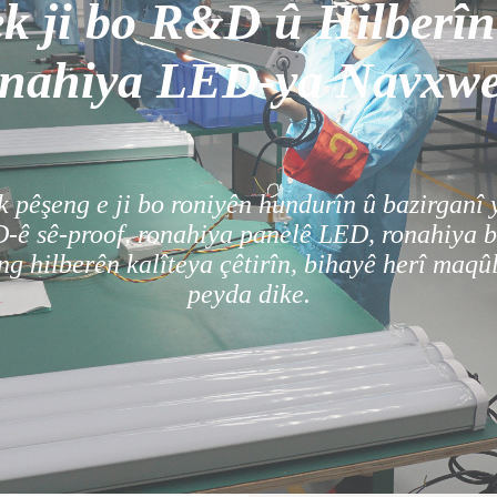
ek ji bo R&D û Hilberîn
onahiya LED-ya Navxwe
k pêşeng e ji bo roniyên hundurîn û bazirganî
-ê sê-proof, ronahiya panelê LED, ronahiya 
g hilberên kalîteya çêtirîn, bihayê herî maqûl
peyda dike.