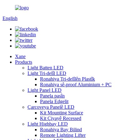
English
Xane
Products
Light Batten LED
Light Tri-delîl LED
Ronahiya Tri-delîlên Plastîk
Ronahiya sê-proof Aluminium + PC
Light Panel LED
Panela paşîn
Panela Edgelit
Çarçoveya Panelê LED
Kit Mounting Surface
Kit Çiyayê Recessed
Light Highbay LED
Ronahiya Bay Bilind
Remote Lighting Lifter