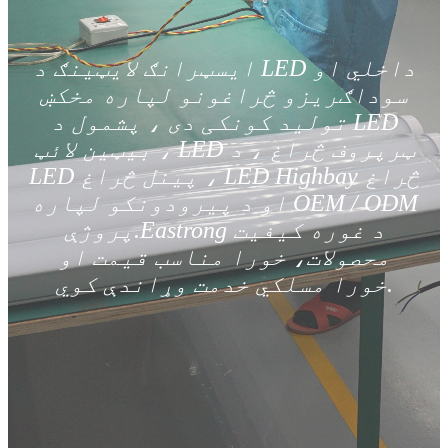
ایسټرانګ لایټینګ د LED داخلي او
سوداګریزو څراغونو لپاره مخکښ
تولید کونکی دی ، پشمول د LED
بیټین لائټ ، LED ټرپروف څراغ ، د
LED پینل څراغ ، LED Highbay څراغ
او د پیرودونکو لپاره OEM / ODM
پروژې.Eastrong د غوره کیفیت
محصولات، خورا مناسب قیمت او
خورا مسلکي خدمت وړاندې کوي.