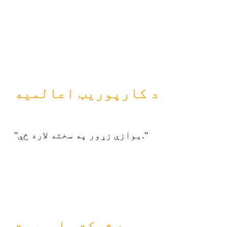
د کارپوریټ اعالمیه
"یوازې زړور په سخته لاره ځي."
د شرکت ماموریت