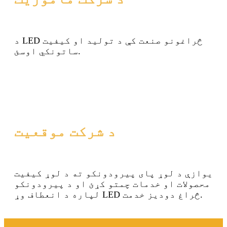
د LED څراغونو صنعت کې د تولید او کیفیت
ساتونکي اوسئ.
د شرکت موقعیت
یوازې د لوړ پای پیرودونکو ته د لوړ کیفیت
محصولات او خدمات چمتو کړئ او د پیرودونکو
لپاره د انعطاف وړ LED څراغ دودیز خدمت.