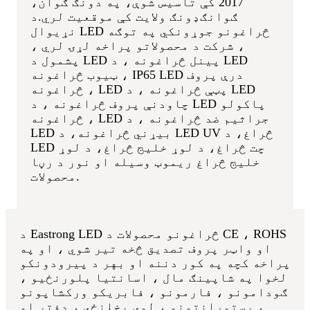
2017 کې تاسیس شوې، په دونګ ګوان،
ګوانګډونګ ولایت کې موقعیت لري.
د
نړیوال LED څراغونو جوړونکي په توګه
، شرکت د محصولاتو پراخه لړۍ لري ،
پشمول د LED پینل څراغونه ، د LED
ټیوب څراغونه ، IP65 LED درې پروف
څراغونه ، LED پټې څراغونه ، د LED
چاودنې پروف څراغونه ، د LED پاکولو
څراغونه ، LED جراثیم ضد څراغونه ، د
LED بیړني څراغونه، د LED UV څراغ، د
LED چت څراغ، د لوړ خلیج څراغ، د لوړ
خلیج څراغ ریموټ وسیله او نور د رڼا
محصولات.
د Eastrong LED څراغونو محصولات د CE ، ROHS
او واټر پروف تصدیق څخه تیر شوي ، او په
پراخه کچه په کور دننه او بهر د پیرودونکو
لخوا په شاپینګ مال ، اسانتیا پلورنځیو ،
ګودامونو ، فارمونو ، فابریکو ورکشاپونو
، رستورانتونو ، لوی پخلنځي ، دفتر او