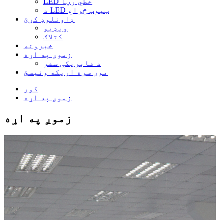
LED خطي رڼا
د LED ټیوب څراغ
ډاونلوډ کړئ
ویډیو
کتلاګ
خبرونه
زموږ په اړه
د فابریکې سفر
موږ سره اړیکه ونیسئ
کور
زموږ په اړه
زموږ په اړه