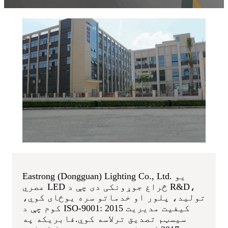
Eastrong (Dongguan) Lighting Co., Ltd. یو
عصري LED څراغ جوړونکی دی چې د R&D،
تولید، پلور او خدماتو سره یوځای کوي،
کوم چې د ISO-9001: 2015 کیفیت مدیریت
سیسټم تصدیق ترلاسه کوي.فابریکه په