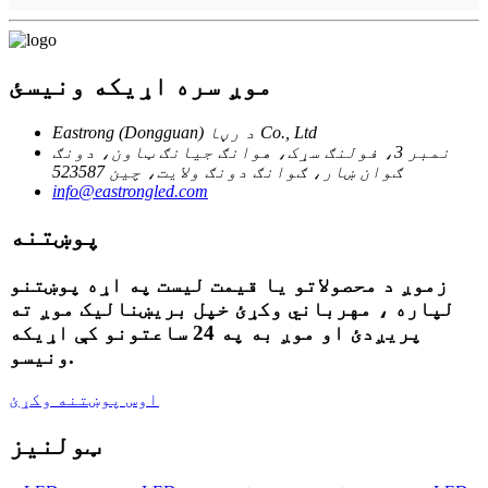
موږ سره اړیکه ونیسئ
Eastrong (Dongguan) د رڼا Co., Ltd
نمبر 3، فولنګ سړک، هوانګ جیانګ ټاون، دونګ
ګوان ښار، ګوانګ دونګ ولایت، چین 523587
info@eastrongled.com
پوښتنه
زموږ د محصولاتو یا قیمت لیست په اړه پوښتنو
لپاره ، مهرباني وکړئ خپل بریښنالیک موږ ته
پریږدئ او موږ به په 24 ساعتونو کې اړیکه
ونیسو.
اوس پوښتنه وکړئ
ټولنیز