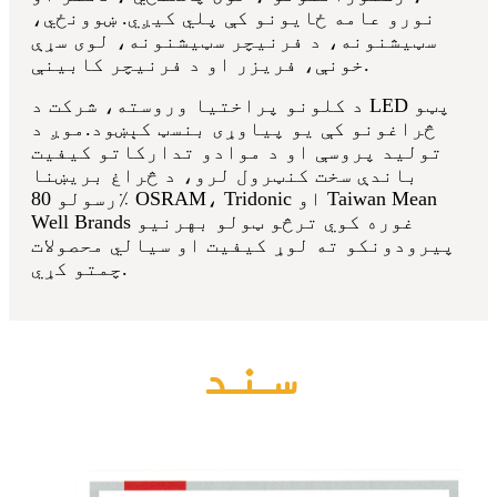
نورو عامه ځایونو کې پلي کیږي. ښوونځي،
سټیشنونه، د فرنیچر سټیشنونه، لوی سړې
خونې، فریزر او د فرنیچر کابینې.
د کلونو پراختیا وروسته، شرکت د LED پټو
څراغونو کې یو پیاوړی بنسټ کېښود.موږ د
تولید پروسې او د موادو تدارکاتو کیفیت
باندې سخت کنټرول لرو، د څراغ بریښنا
رسولو 80٪ OSRAM، Tridonic او Taiwan Mean
Well Brands غوره کوي ترڅو ټولو بهرنیو
پیرودونکو ته لوړ کیفیت او سیالي محصولات
چمتو کړي.
سند