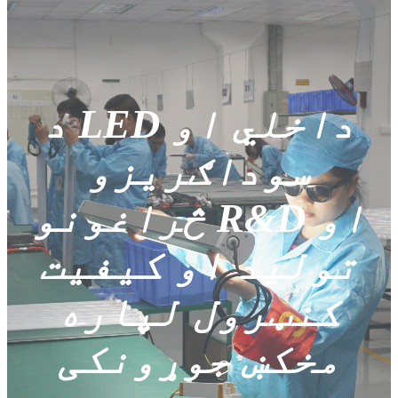
د LED داخلي او
سوداګریزو
څراغونو R&D او
تولید او کیفیت
کنټرول لپاره
مخکښ جوړونکی