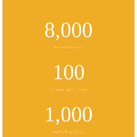
8,000
د نبات ساحه
100
صادراتي هیواد
1,000
ورځنی ظرفیت