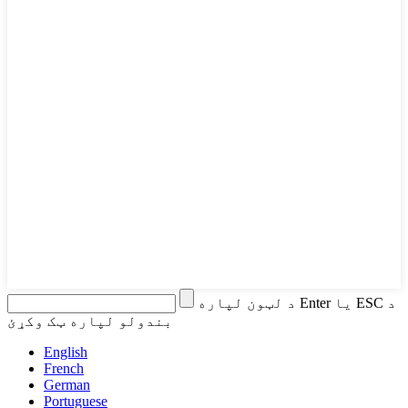
د لټون لپاره Enter یا ESC د
بندولو لپاره ټک وکړئ
English
French
German
Portuguese