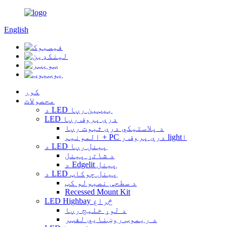
English
کور
محصولات
د LED بیټین رڼا
LED درې پروف رڼا
د پلاستيکي درې ثبوت رڼا
المونیم + PC درې پروف ر lightا
د LED پینل رڼا
د شاتړ پینل
د Edgelit پینل
د LED پینل چوکاټ
د سطحې نصبولو کټ
Recessed Mount Kit
LED Highbay څراغ
د لوړ خلیج رڼا
د ریموټ روښنايي لفټر