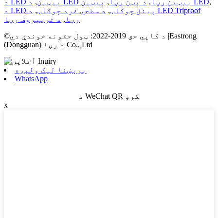
,
بیټین LED
د LED بیټین رڼا
,
د بټن رڼا
,
د LED بیټین
,
د LED پینل چوکاټ
,
د سطحي غره چوکاټ
,
د LED Triproof
رڼا
,
د تریپروف رڼا
©د کاپي حق 2019-2022: ټول حقونه خوندي دي |Eastrong
(Dongguan) د رڼا Co., Ltd
برېښنا لیک ولېږه
WhatsApp
د WeChat QR کوډ
x