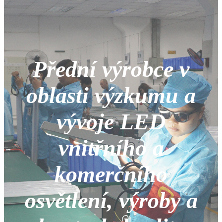
Přední výrobce v
oblasti výzkumu a
vývoje LED
vnitřního a
komerčního
osvětlení, výroby a