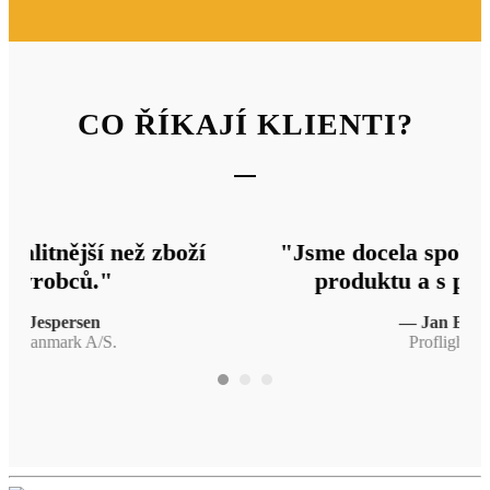
CO ŘÍKAJÍ KLIENTI?
"Jsme docela spokojeni s kvalitou
produktu a s přepínačem."
v
— Jan Bobner
Proflight AG