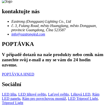
kontaktujte nás
Eastrong (Dongguan) Lighting Co., Ltd
č. 3, Fulang Road, město Huangjiang, město Dongguan,
provincie Guangdong, Čína 523587
info@eastrongled.com
POPTÁVKA
V případě dotazů na naše produkty nebo ceník nám
zanechte svůj e-mail a my se vám do 24 hodin
ozveme.
POPTÁVKA HNED
Sociální
LED lišta
,
LED lištové světlo
,
Laťové světlo
,
Lištová LED
,
Rám
LED panelu
,
Rám pro povrchovou montáž
,
LED Triproof Light
,
Triproof Light