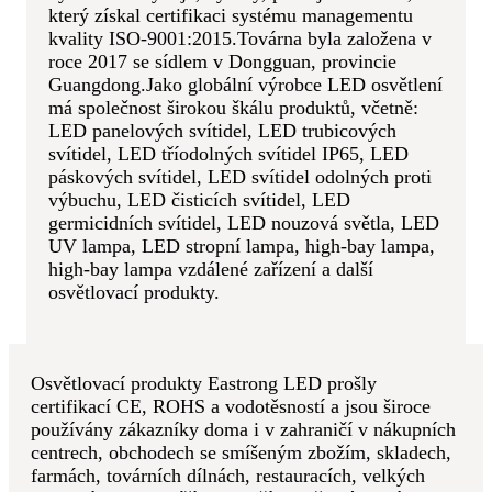
který získal certifikaci systému managementu
kvality ISO-9001:2015.Továrna byla založena v
roce 2017 se sídlem v Dongguan, provincie
Guangdong.
Jako globální výrobce LED osvětlení
má společnost širokou škálu produktů, včetně:
LED panelových svítidel, LED trubicových
svítidel, LED tříodolných svítidel IP65, LED
páskových svítidel, LED svítidel odolných proti
výbuchu, LED čisticích svítidel, LED
germicidních svítidel, LED nouzová světla, LED
UV lampa, LED stropní lampa, high-bay lampa,
high-bay lampa vzdálené zařízení a další
osvětlovací produkty.
Osvětlovací produkty Eastrong LED prošly
certifikací CE, ROHS a vodotěsností a jsou široce
používány zákazníky doma i v zahraničí v nákupních
centrech, obchodech se smíšeným zbožím, skladech,
farmách, továrních dílnách, restauracích, velkých