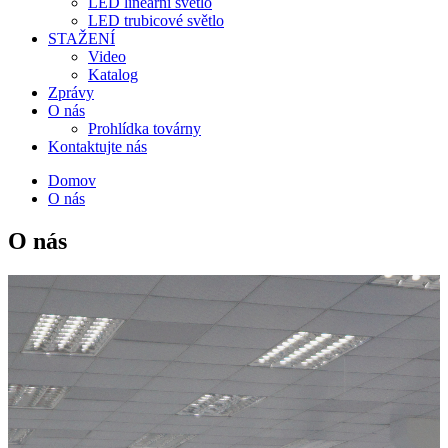
LED lineární světlo
LED trubicové světlo
STAŽENÍ
Video
Katalog
Zprávy
O nás
Prohlídka továrny
Kontaktujte nás
Domov
O nás
O nás