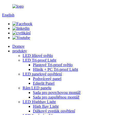
English
Domov
produkty
LED lištové světlo
LED Tri-proof Light
Plastové Tri-proof světlo
Hliník + PC Tri-proof Light
LED panelové osvětlení
Podsvícený panel
Edgelit Panel
Rám LED panelu
Sada pro povrchovou montáž
Sada pro zapuštěnou montáž
LED Highbay Light
High Bay Light
Dálkový zvedák osvětlení