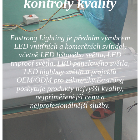
kontroly kvality
Eastrong Lighting je předním výrobcem
LED vnitřních a komerčních svítidel,
včetně LED lištového světla, LED
triproof světla, LED panelového světla,
LED highbay světla a projektů
OEM/ODM pro zákazníky.Eastrong
poskytuje produkty nejvyšší kvality,
nejpřiměřenější cenu a
nejprofesionálnější služby.